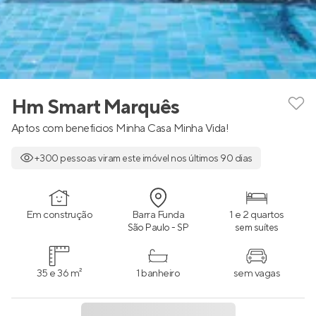
Hm Smart Marquês
Aptos com beneficios Minha Casa Minha Vida!
+300 pessoas viram este imóvel nos últimos 90 dias
Em construção
Barra Funda
1 e 2 quartos
São Paulo - SP
sem suítes
35 e 36 m²
1 banheiro
sem vagas