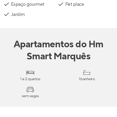
Espaço gourmet
Pet place
Jardim
Apartamentos
do
Hm
Smart Marquês
1 e 2 quartos
1 banheiro
sem vagas