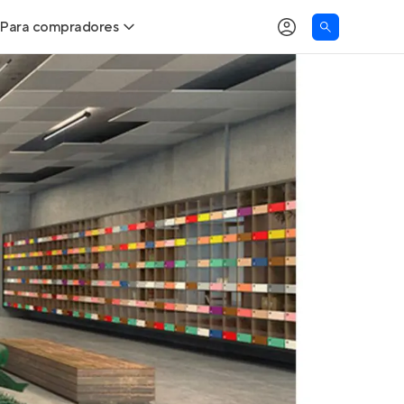
Para compradores
as
Buscar um imóvel novo
Calcule seu Poder de Compra
Comprar x Alugar
Correção do INCC
Simulador de Financiamento
Encontre um corretor