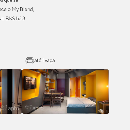
s que se
ece o My Blend,
 No BKS há 3
até 1 vaga