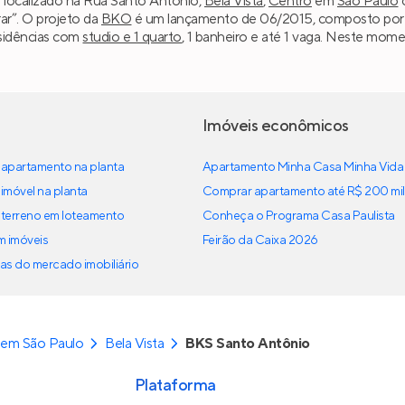
 localizado na Rua Santo Antônio,
Bela Vista
,
Centro
em
São Paulo
c
ar”. O projeto da
BKO
é um lançamento de 06/2015, composto por uma
esidências com
studio e 1 quarto
, 1 banheiro e até 1 vaga. Neste mome
Imóveis econômicos
apartamento na planta
Apartamento Minha Casa Minha Vida
imóvel na planta
Comprar apartamento até R$ 200 mil
terreno em loteamento
Conheça o Programa Casa Paulista
em imóveis
Feirão da Caixa 2026
as do mercado imobiliário
 em São Paulo
Bela Vista
BKS Santo Antônio
Plataforma