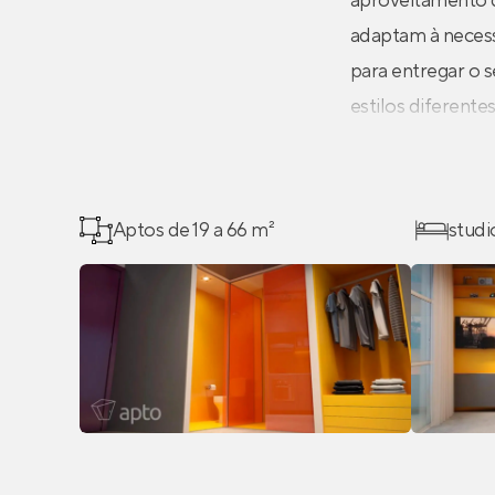
aproveitamento d
adaptam à necess
para entregar o 
estilos diferent
Aptos de 19 a 66 m²
studi