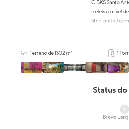
O BKS Santo Ant
e eleva o nível d
átrio central com
Terreno de 1302 m²
1 Tor
Status do
1
Breve Lan