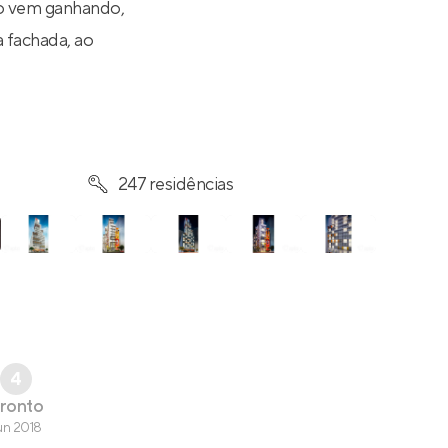
lo vem ganhando,
a fachada, ao
247 residências
4
ronto
un 2018