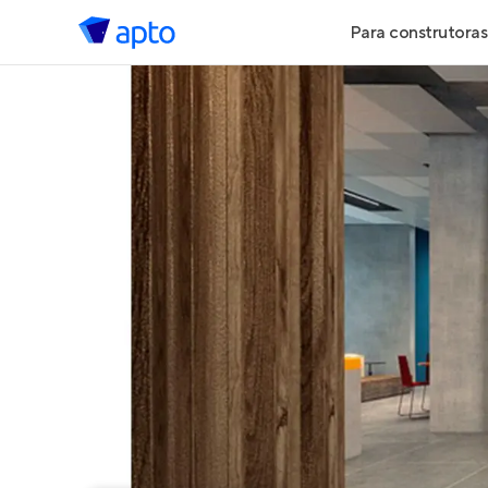
Para construtoras
Geração de 
Geração de Vi
Geração de 
Maiores Cons
Parcerias Imob
Anunciar Imó