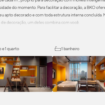
e cada m², próprio para decoração com móveis inteligente
idade do momento. Para facilitar a decoração, a BKO ofer
seu apto decorado e com toda estrutura interna concluída.
es de decoração, um deles combina com você.
o e 1 quarto
1 banheiro