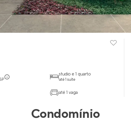
studio e 1 quarto
 SP
até 1 suíte
até 1 vaga
Condomínio