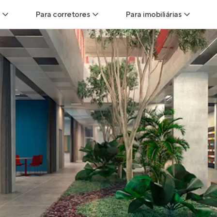
Para corretores
Para imobiliárias
Leads
Leads para Corretores
Leads para Imobiliári
sitas
Corretor+
Hub de imobiliárias
Vendas
Parcerias imobiliárias
Anunciar imóveis
trutoras
Hub de Corretores
iliárias
Perfil Verificado
veis
Anunciar imóveis