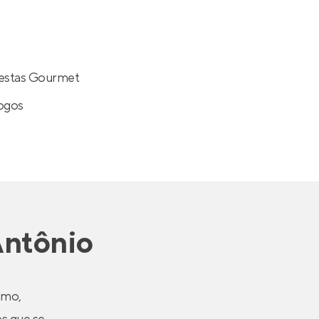
Festas Gourmet
Jogos
Antônio
imo,