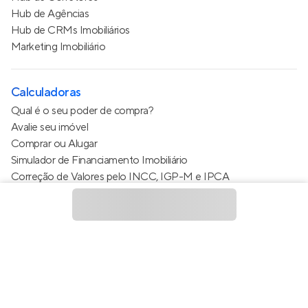
Hub de Agências
Hub de CRMs Imobiliários
Marketing Imobiliário
Calculadoras
Qual é o seu poder de compra?
Avalie seu imóvel
Comprar ou Alugar
Simulador de Financiamento Imobiliário
Correção de Valores pelo INCC, IGP-M e IPCA
Estimativa de valor do condomínio
Calculo do metro quadrado (m²)
Política de Privacidade
Termos de Serviço
Termos de Uso
© 2015 - 2026
Apto Tecnologia Ltda.
Todos os direitos