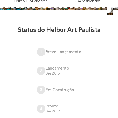
Térreo + 24 Andares
204 residências
Status do
Helbor Art Paulista
1
Breve Lançamento
Lançamento
2
Dez 2018
3
Em Construção
Pronto
4
Dez 2019