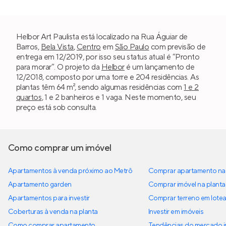
Helbor Art Paulista está localizado na Rua Águiar de
Barros,
Bela Vista
,
Centro
em
São Paulo
com previsão de
entrega em 12/2019, por isso seu status atual é “Pronto
para morar”. O projeto da
Helbor
é um lançamento de
12/2018, composto por uma torre e 204 residências. As
plantas têm 64 m², sendo algumas residências com
1 e 2
quartos
, 1 e 2 banheiros e 1 vaga. Neste momento, seu
preço está sob consulta.
Como comprar um imóvel
Apartamentos à venda próximo ao Metrô
Comprar apartamento na 
Apartamento garden
Comprar imóvel na planta
Apartamentos para investir
Comprar terreno em lote
Coberturas à venda na planta
Investir em imóveis
Como comprar apartamento
Tendências do mercado im