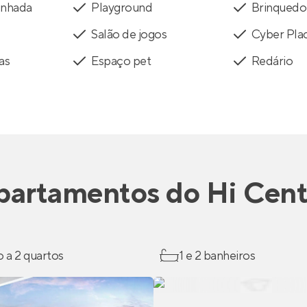
inhada
Playground
Brinquedo
Salão de jogos
Cyber Pla
as
Espaço pet
Redário
partamentos
do
Hi Cent
o a 2 quartos
1 e 2 banheiros