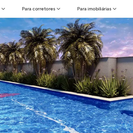
Para corretores
Para imobiliárias
Leads
Leads para Corretores
Leads para Imobiliári
sitas
Corretor+
Hub de imobiliárias
Vendas
Parcerias imobiliárias
Anunciar imóveis
trutoras
Hub de Corretores
iliárias
Perfil Verificado
veis
Anunciar imóveis