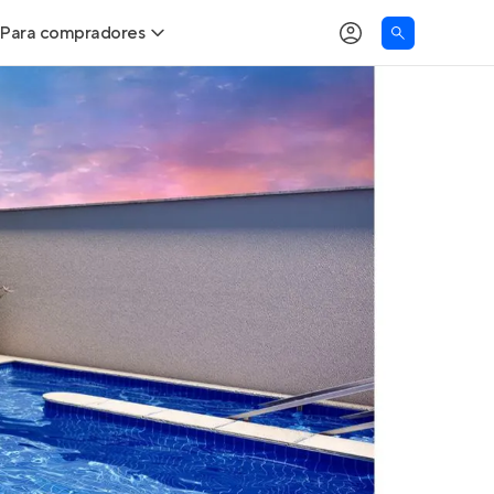
Para compradores
as
Buscar um imóvel novo
Calcule seu Poder de Compra
Comprar x Alugar
Correção do INCC
Simulador de Financiamento
Encontre um corretor