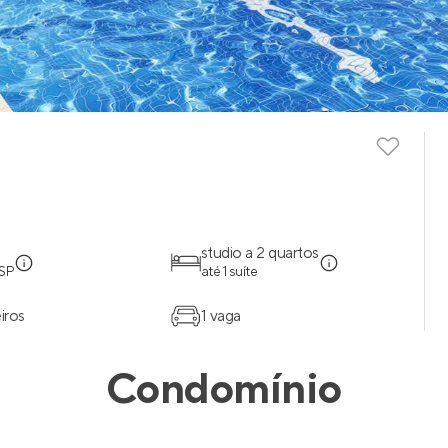
studio a 2 quartos
 SP
até 1 suíte
iros
1 vaga
Condomínio