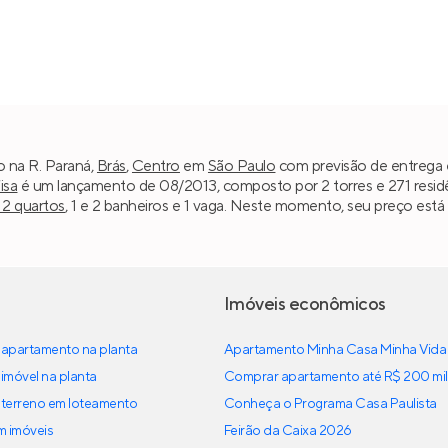
o na R. Paraná,
Brás
,
Centro
em
São Paulo
com previsão de entrega e
isa
é um lançamento de 08/2013, composto por 2 torres e 271 residên
 2 quartos
, 1 e 2 banheiros e 1 vaga. Neste momento, seu preço está
Imóveis econômicos
apartamento na planta
Apartamento Minha Casa Minha Vida
imóvel na planta
Comprar apartamento até R$ 200 mil
terreno em loteamento
Conheça o Programa Casa Paulista
em imóveis
Feirão da Caixa 2026