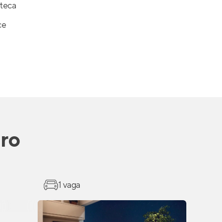
teca
ce
ro
1 vaga