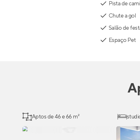
Pista de cam
Chute a gol
Salão de fest
Espaço Pet
A
Aptos de 46 e 66 m²
studi