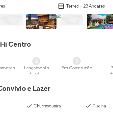
res
Térreo + 23 Andares
Hi Centro
2
3
çamento
Lançamento
Em Construção
P
Ago 2013
A
Convívio e Lazer
Churrasqueira
Piscina