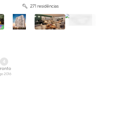
271 residências
4
ronto
go 2016