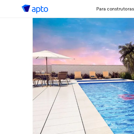
Para construtoras
Geração de 
Geração de Vi
Geração de 
Maiores Cons
Parcerias Imob
Anunciar Imó