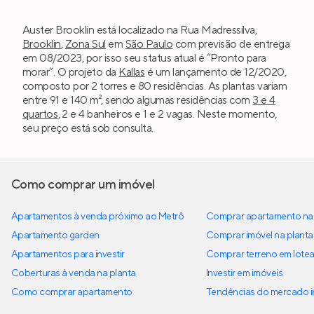
Auster Brooklin está localizado na Rua Madressilva,
Brooklin
,
Zona Sul
em
São Paulo
com previsão de entrega
em 08/2023, por isso seu status atual é “Pronto para
morar”. O projeto da
Kallas
é um lançamento de 12/2020,
composto por 2 torres e 80 residências. As plantas variam
entre 91 e 140 m², sendo algumas residências com
3 e 4
quartos
, 2 e 4 banheiros e 1 e 2 vagas. Neste momento,
seu preço está sob consulta.
Como comprar um imóvel
Apartamentos à venda próximo ao Metrô
Comprar apartamento na 
Apartamento garden
Comprar imóvel na planta
Apartamentos para investir
Comprar terreno em lote
Coberturas à venda na planta
Investir em imóveis
Como comprar apartamento
Tendências do mercado im