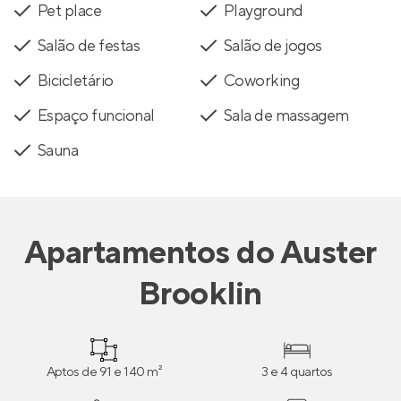
Pet place
Playground
Salão de festas
Salão de jogos
Bicicletário
Coworking
Espaço funcional
Sala de massagem
Sauna
Apartamentos
do
Auster
Brooklin
Aptos de 91 e 140 m²
3 e 4 quartos