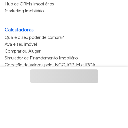
Hub de CRMs Imobiliários
Marketing Imobiliário
Calculadoras
Qual é o seu poder de compra?
Avalie seu imóvel
Comprar ou Alugar
Simulador de Financiamento Imobiliário
Correção de Valores pelo INCC, IGP-M e IPCA
Estimativa de valor do condomínio
Calculo do metro quadrado (m²)
Política de Privacidade
Termos de Serviço
Termos de Uso
© 2015 - 2026
Apto Tecnologia Ltda.
Todos os direitos
reservados