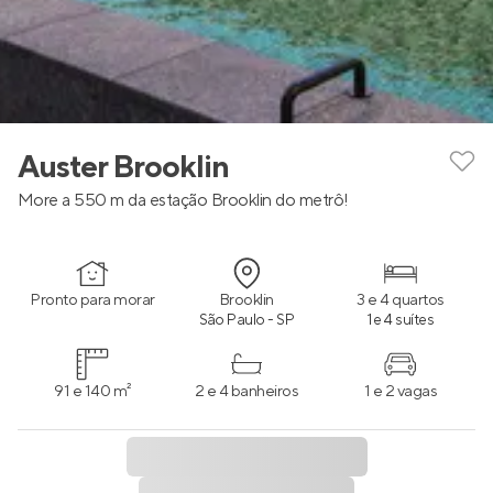
Auster Brooklin
More a 550 m da estação Brooklin do metrô!
Pronto para morar
Brooklin
3 e 4 quartos
São Paulo - SP
1 e 4 suítes
91 e 140 m²
2 e 4 banheiros
1 e 2 vagas