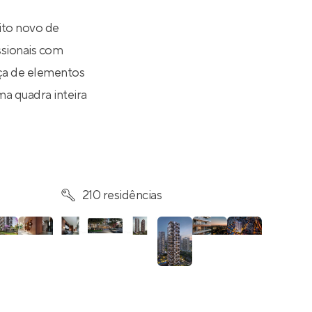
ito novo de
issionais com
nça de elementos
ma quadra inteira
210 residências