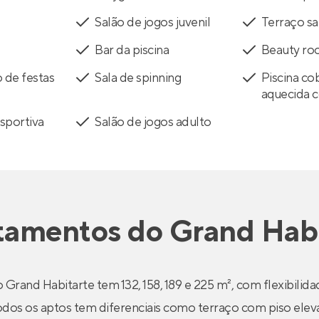
Salão de jogos juvenil
Terraço s
Bar da piscina
Beauty r
 de festas
Sala de spinning
Piscina co
aquecida 
sportiva
Salão de jogos adulto
tamentos
do
Grand Habi
 Grand Habitarte tem 132, 158, 189 e 225 m², com flexibilida
odos os aptos tem diferenciais como terraço com piso elev