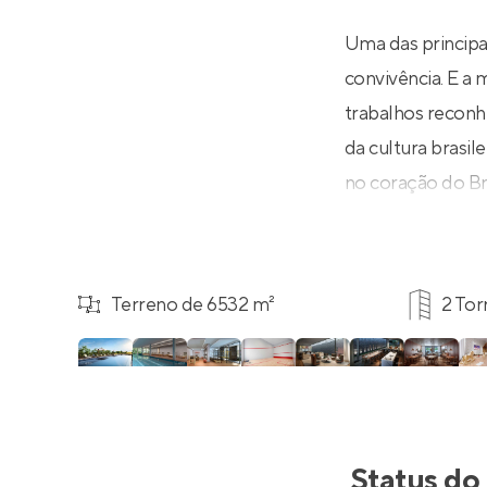
Uma das principa
convivência. E a 
trabalhos reconh
da cultura brasil
no coração do Br
Terreno de 6532 m²
2 Tor
Status do