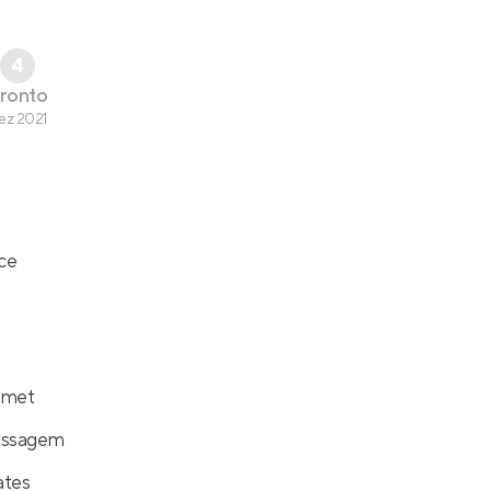
4
ronto
ez 2021
ce
rmet
assagem
ates