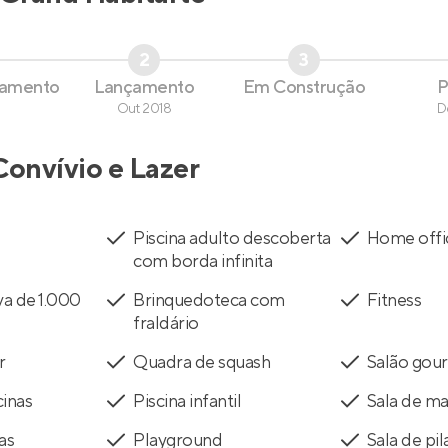
2
3
çamento
Lançamento
Em Construção
P
Out 2018
D
Convívio e Lazer
Piscina adulto descoberta
Home offi
com borda infinita
va de 1.000
Brinquedoteca com
Fitness
fraldário
r
Quadra de squash
Salão gou
cinas
Piscina infantil
Sala de m
as
Playground
Sala de pil