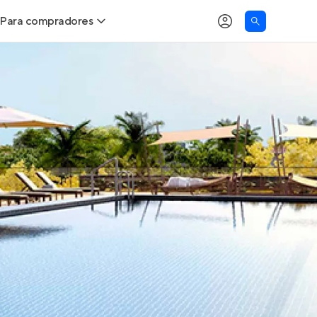
Para compradores
as
Buscar um imóvel novo
Calcule seu Poder de Compra
Comprar x Alugar
Correção do INCC
Simulador de Financiamento
Encontre um corretor