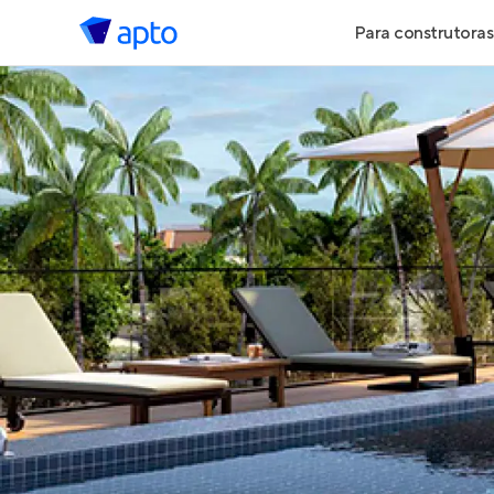
Para construtoras
Geração de 
Geração de Vi
Geração de 
Maiores Cons
Parcerias Imob
Anunciar Imó