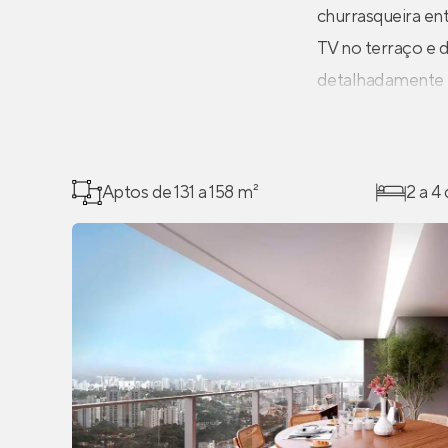
churrasqueira en
TV no terraço e 
detalhadamente 
Aptos de 131 a 158 m²
2 a 4