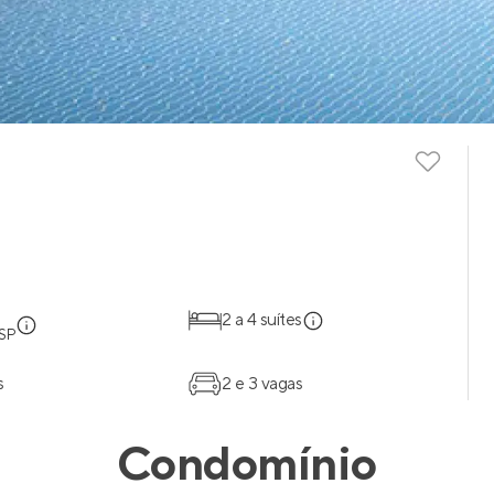
2 a 4 suítes
 SP
s
2 e 3 vagas
Condomínio