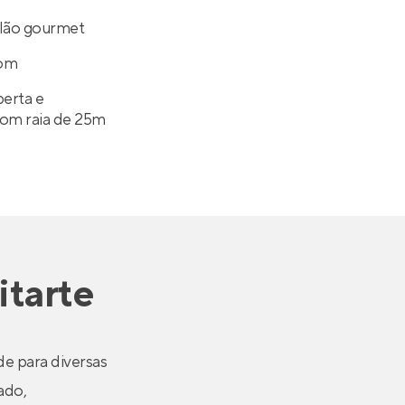
alão gourmet
oom
berta e
com raia de 25m
tarte
de para diversas
ado,