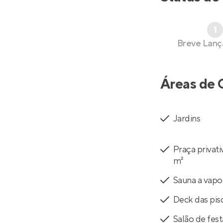
1
Breve Lan
Áreas de 
Jardins
Praça privati
m²
Sauna a vapo
Deck das pis
Salão de fest