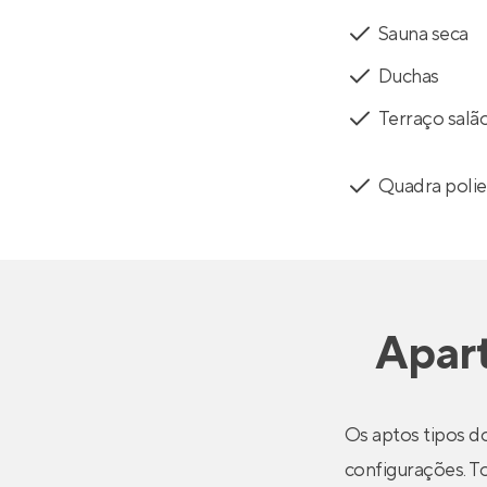
Sauna seca
Duchas
Terraço salão
Quadra polie
Apar
Os aptos tipos do
configurações. T