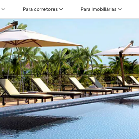
Para corretores
Para imobiliárias
Leads
Leads para Corretores
Leads para Imobiliári
sitas
Corretor+
Hub de imobiliárias
Vendas
Parcerias imobiliárias
Anunciar imóveis
trutoras
Hub de Corretores
iliárias
Perfil Verificado
veis
Anunciar imóveis