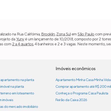
alizado na Rua Califórnia,
Brooklin
,
Zona Sul
em
São Paulo
com previs
projeto da
Yuny
é um lançamento de 10/2018, composto por 2 torres e 
ias com
2 a 4 quartos
, 4 banheiros e 2 e 3 vagas. Neste momento, se
Imóveis econômicos
apartamento na planta
Apartamento Minha Casa Minha Vida
imóvel na planta
Comprar apartamento até R$ 200 mil
terreno em loteamento
Conheça o Programa Casa Paulista
em imóveis
Feirão da Caixa 2026
as do mercado imobiliário