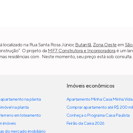
 localizado na Rua Santa Rosa Júnior,
Butantã
,
Zona Oeste
em
São
construção”. O projeto da
MF7 Construtora e Incorporadora
é um lan
umas residências com . Neste momento, seu preço está sob consulta.
Imóveis econômicos
apartamento na planta
Apartamento Minha Casa Minha Vida
imóvel na planta
Comprar apartamento até R$ 200 mil
terreno em loteamento
Conheça o Programa Casa Paulista
em imóveis
Feirão da Caixa 2026
as do mercado imobiliário