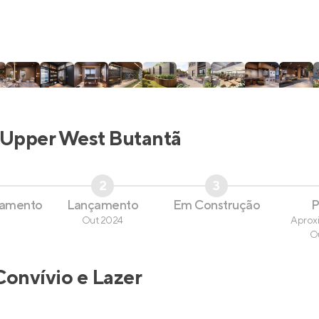
Upper West Butantã
2
3
çamento
Lançamento
Em Construção
P
Out 2024
Aprox
O
Convívio e Lazer