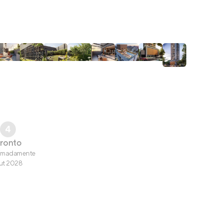
4
ronto
imadamente
ut 2028