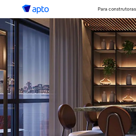
Para construtoras
Geração de 
Geração de Vi
Geração de 
Maiores Cons
Parcerias Imob
Anunciar Imó