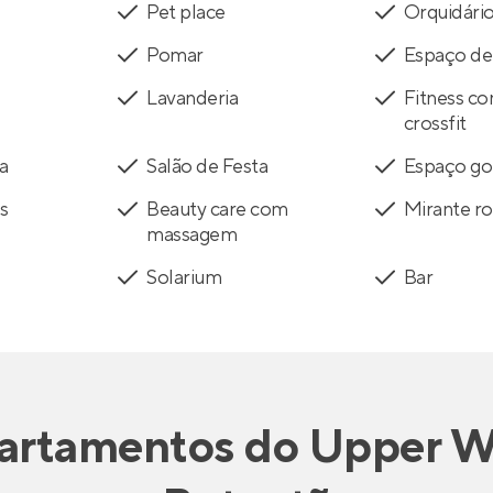
Pet place
Orquidári
Pomar
Espaço del
Lavanderia
Fitness co
crossfit
a
Salão de Festa
Espaço g
s
Beauty care com
Mirante r
massagem
Solarium
Bar
artamentos
do
Upper W