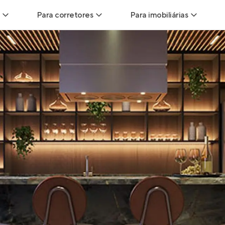
Para corretores
Para imobiliárias
Leads
Leads para Corretores
Leads para Imobiliári
sitas
Corretor+
Hub de imobiliárias
Vendas
Parcerias imobiliárias
Anunciar imóveis
trutoras
Hub de Corretores
iliárias
Perfil Verificado
veis
Anunciar imóveis