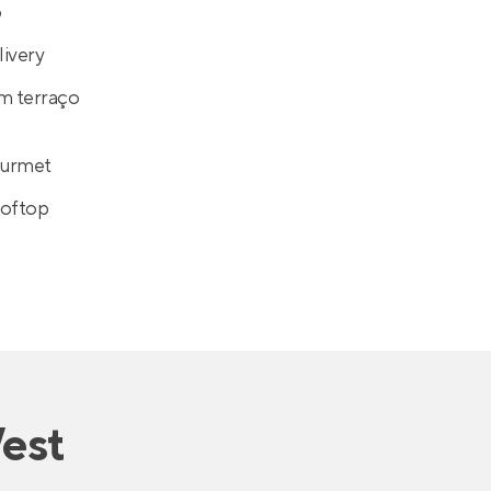
o
ivery
m terraço
ourmet
ooftop
est