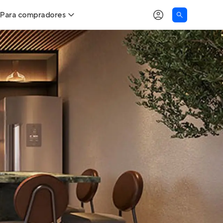
Para compradores
as
Buscar um imóvel novo
Calcule seu Poder de Compra
Comprar x Alugar
Correção do INCC
Simulador de Financiamento
Encontre um corretor