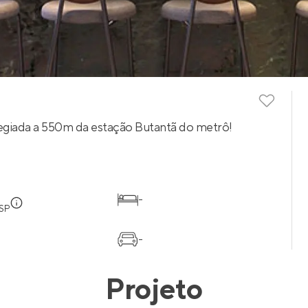
ilegiada a 550m da estação Butantã do metrô!
-
 SP
-
Projeto