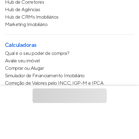
Hub de Corretores
Hub de Agências
Hub de CRMs Imobiliários
Marketing Imobiliário
Calculadoras
Qual é o seu poder de compra?
Avalie seu imóvel
Comprar ou Alugar
Simulador de Financiamento Imobiliário
Correção de Valores pelo INCC, IGP-M e IPCA
Estimativa de valor do condomínio
Calculo do metro quadrado (m²)
Política de Privacidade
Termos de Serviço
Termos de Uso
© 2015 - 2026
Apto Tecnologia Ltda.
Todos os direitos