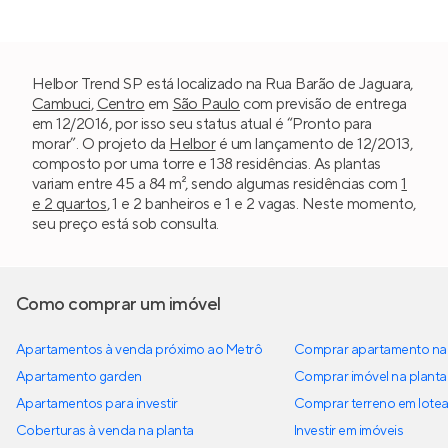
Helbor Trend SP está localizado na Rua Barão de Jaguara,
Cambuci
,
Centro
em
São Paulo
com previsão de entrega
em 12/2016, por isso seu status atual é “Pronto para
morar”. O projeto da
Helbor
é um lançamento de 12/2013,
composto por uma torre e 138 residências. As plantas
variam entre 45 a 84 m², sendo algumas residências com
1
e 2 quartos
, 1 e 2 banheiros e 1 e 2 vagas. Neste momento,
seu preço está sob consulta.
Como comprar um imóvel
Apartamentos à venda próximo ao Metrô
Comprar apartamento na 
Apartamento garden
Comprar imóvel na planta
Apartamentos para investir
Comprar terreno em lote
Coberturas à venda na planta
Investir em imóveis