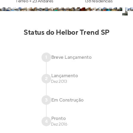
Térreo + 23 Andares
138 residências
Status do
Helbor Trend SP
1
Breve Lançamento
Lançamento
2
Dez 2013
3
Em Construção
Pronto
4
Dez 2016