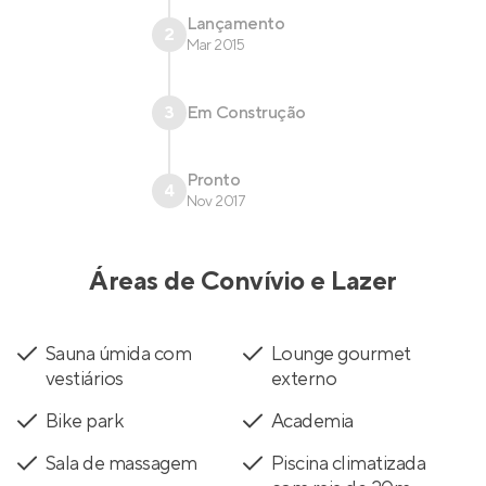
Lançamento
2
Mar 2015
3
Em Construção
Pronto
4
Nov 2017
Áreas de Convívio e Lazer
Sauna úmida com
Lounge gourmet
vestiários
externo
Bike park
Academia
Sala de massagem
Piscina climatizada