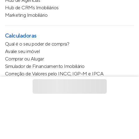
Hub de Agências
Hub de CRMs Imobiliários
Marketing Imobiliário
Calculadoras
Qual é o seu poder de compra?
Avalie seu imóvel
Comprar ou Alugar
Simulador de Financiamento Imobiliário
Correção de Valores pelo INCC, IGP-M e IPCA
Estimativa de valor do condomínio
Calculo do metro quadrado (m²)
Política de Privacidade
Termos de Serviço
Termos de Uso
© 2015 - 2026
Apto Tecnologia Ltda.
Todos os direitos
reservados