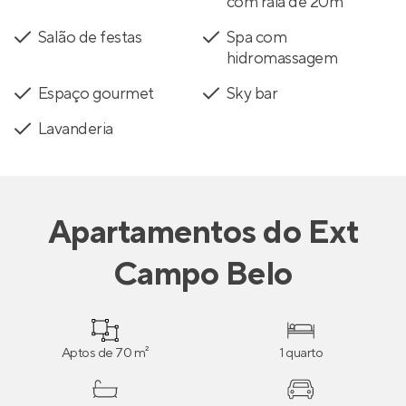
com raia de 20m
Salão de festas
Spa com
hidromassagem
Espaço gourmet
Sky bar
Lavanderia
Apartamentos
do
Ext
Campo Belo
Aptos de 70 m²
1 quarto