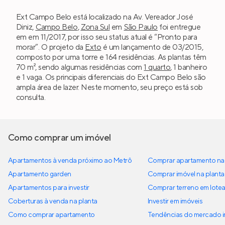
Ext Campo Belo está localizado na Av. Vereador José
Diniz,
Campo Belo
,
Zona Sul
em
São Paulo
foi entregue
em em 11/2017, por isso seu status atual é “Pronto para
morar”. O projeto da
Exto
é um lançamento de 03/2015,
composto por uma torre e 164 residências. As plantas têm
70 m², sendo algumas residências com
1 quarto
, 1 banheiro
e 1 vaga. Os principais diferenciais do Ext Campo Belo são
ampla área de lazer. Neste momento, seu preço está sob
consulta.
Como comprar um imóvel
Apartamentos à venda próximo ao Metrô
Comprar apartamento na 
Apartamento garden
Comprar imóvel na planta
Apartamentos para investir
Comprar terreno em lote
Coberturas à venda na planta
Investir em imóveis
Como comprar apartamento
Tendências do mercado im