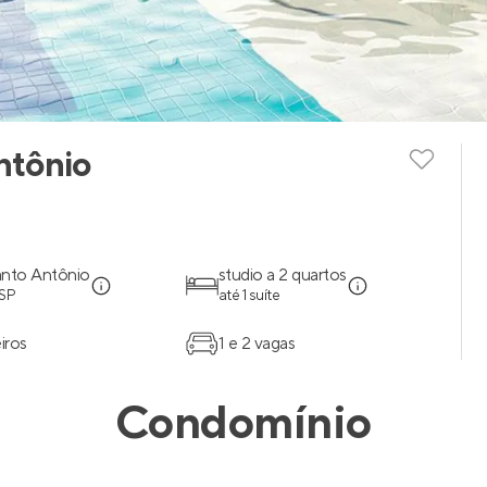
ntônio
anto Antônio
studio a 2 quartos
 SP
até 1 suíte
iros
1 e 2 vagas
Condomínio