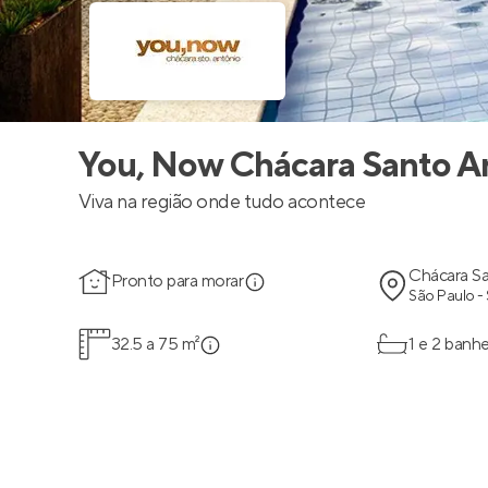
You, Now Chácara Santo A
Viva na região onde tudo acontece
Chácara S
Pronto para morar
São Paulo -
32.5 a 75 m²
1 e 2 banhe