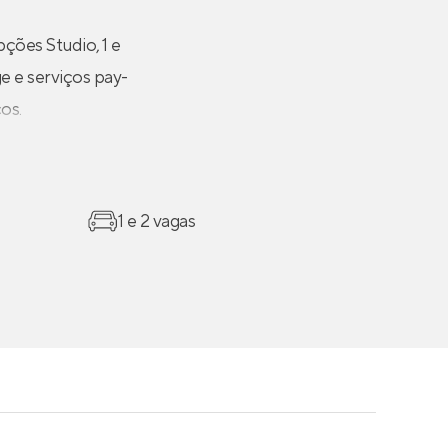
ões Studio, 1 e
e e serviços pay-
os.
1 e 2 vagas