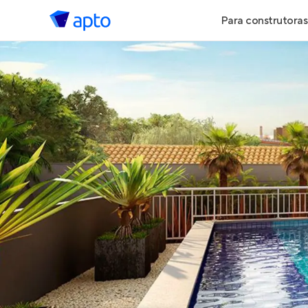
Para construtoras
Geração de 
Geração de Vi
Geração de 
Maiores Cons
Parcerias Imob
Anunciar Imó