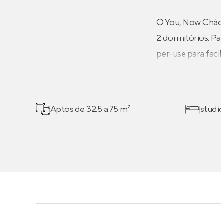
O You, Now Cháca
2 dormitórios. P
per-use para faci
Aptos de 32.5 a 75 m²
studi