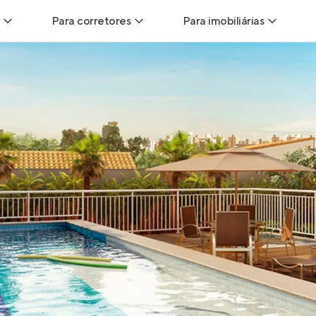
Para corretores
Para imobiliárias
Leads
Leads para Corretores
Leads para Imobiliári
sitas
Corretor+
Hub de imobiliárias
Vendas
Parcerias imobiliárias
Anunciar imóveis
trutoras
Hub de Corretores
iliárias
Perfil Verificado
veis
Anunciar imóveis