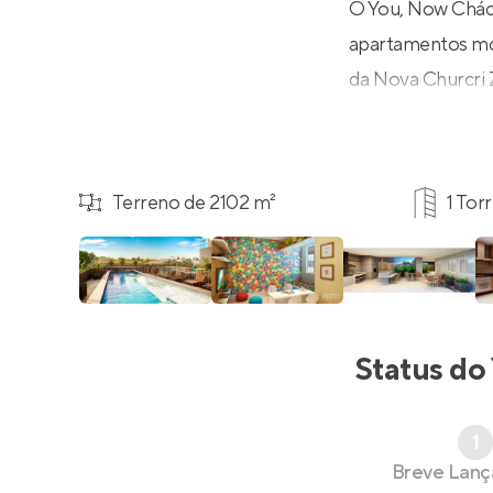
O You, Now Chác
apartamentos mo
da Nova Churcri Z
Terreno de 2102 m²
1 Tor
Status do
1
Breve Lan