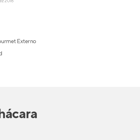
ez 2018
urmet Externo
d
hácara