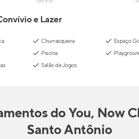
Dez 2015
D
Convívio e Lazer
ca
Churrasqueira
Espaço Go
Piscina
Playgroun
tas
Salão de Jogos
amentos
do
You, Now C
Santo Antônio