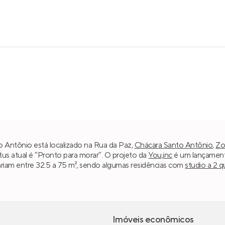
 Antônio está localizado na Rua da Paz,
Chácara Santo Antônio
,
Zo
atus atual é “Pronto para morar”. O projeto da
You,inc
é um lançament
variam entre 32.5 a 75 m², sendo algumas residências com
studio a 2 q
Imóveis econômicos