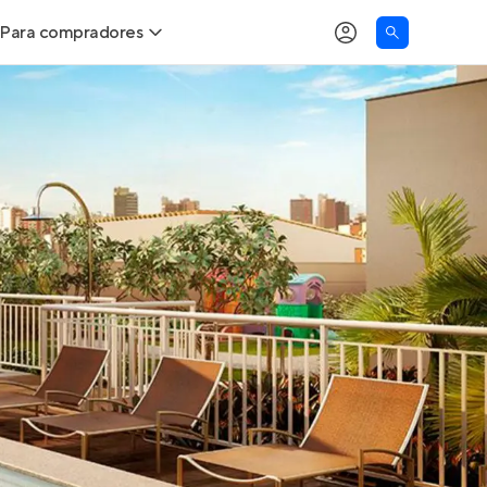
Para compradores
as
Buscar um imóvel novo
Calcule seu Poder de Compra
Comprar x Alugar
Correção do INCC
Simulador de Financiamento
Encontre um corretor