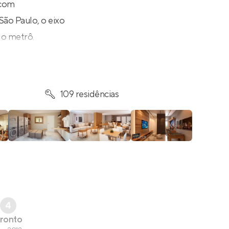
 com
ão Paulo, o eixo
do metrô.
109 residências
4
ronto