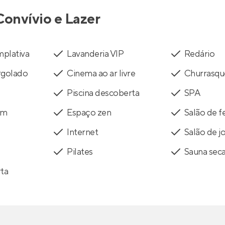
Convívio e Lazer
mplativa
Lavanderia VIP
Redário
rgolado
Cinema ao ar livre
Churrasqu
Piscina descoberta
SPA
um
Espaço zen
Salão de f
Internet
Salão de j
Pilates
Sauna sec
rta