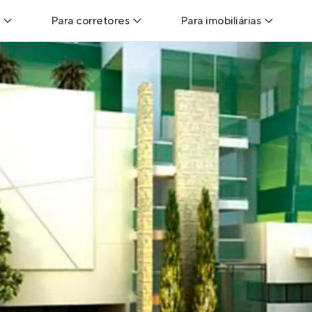
Para corretores
Para imobiliárias
Leads
Leads para Corretores
Leads para Imobiliári
sitas
Corretor+
Hub de imobiliárias
Vendas
Parcerias imobiliárias
Anunciar imóveis
trutoras
Hub de Corretores
iliárias
Perfil Verificado
veis
Anunciar imóveis