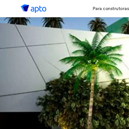
Para construtoras
Geração de 
Geração de Vi
Geração de 
Maiores Cons
Parcerias Imob
Anunciar Imó