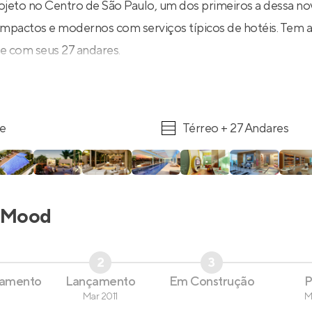
eto no Centro de São Paulo, um dos primeiros a dessa no
pactos e modernos com serviços típicos de hotéis. Tem a
 com seus 27 andares.
re
Térreo + 27 Andares
Mood
2
3
çamento
Lançamento
Em Construção
P
Mar 2011
M