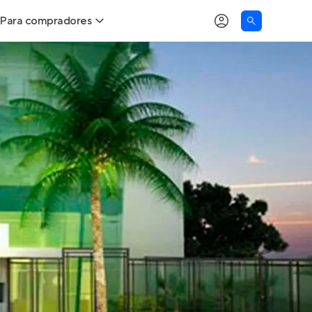
Para compradores
as
Buscar um imóvel novo
Calcule seu Poder de Compra
Comprar x Alugar
Correção do INCC
Simulador de Financiamento
Encontre um corretor