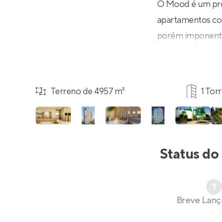
O Mood é um proj
apartamentos com
porém imponente
Terreno de 4957 m²
1 Tor
Status do
1
Breve Lan