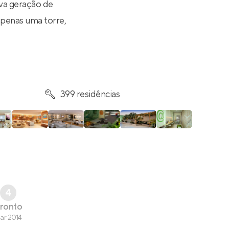
va geração de
penas uma torre,
399 residências
4
ronto
ar 2014