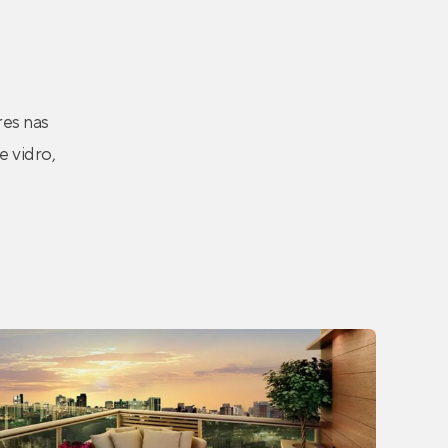
d
es nas
 vidro,