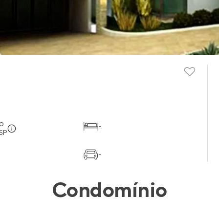
o
-
 SP
-
Condomínio