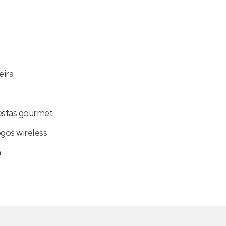
eira
estas gourmet
ogos wireless
a