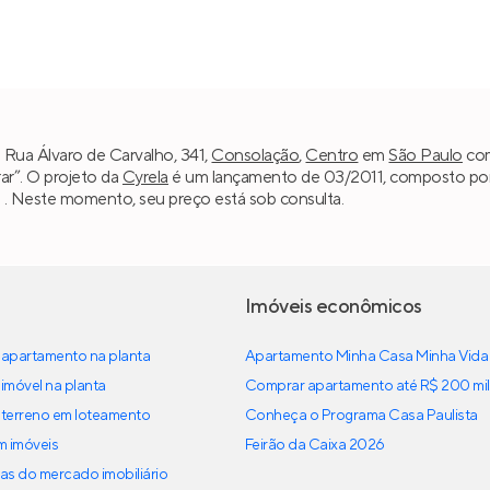
 Rua Álvaro de Carvalho, 341,
Consolação
,
Centro
em
São Paulo
com
ar”. O projeto da
Cyrela
é um lançamento de 03/2011, composto por u
 . Neste momento, seu preço está sob consulta.
Imóveis econômicos
apartamento na planta
Apartamento Minha Casa Minha Vida
imóvel na planta
Comprar apartamento até R$ 200 mil
terreno em loteamento
Conheça o Programa Casa Paulista
em imóveis
Feirão da Caixa 2026
as do mercado imobiliário