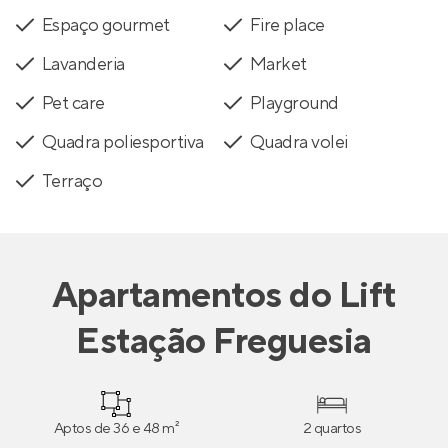
Espaço gourmet
Fire place
Lavanderia
Market
Pet care
Playground
Quadra poliesportiva
Quadra volei
Terraço
Apartamentos
do
Lift
Estação Freguesia
Aptos de 36 e 48 m²
2 quartos