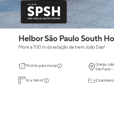
Helbor São Paulo South H
More a 700 m da estação de trem João Dias!
Granja Juli
Pronto para morar
São Paulo -
61 a 144 m²
2 banheiro