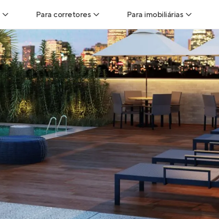
Para corretores
Para imobiliárias
Leads
Leads para Corretores
Leads para Imobiliári
sitas
Corretor+
Hub de imobiliárias
Vendas
Parcerias imobiliárias
Anunciar imóveis
trutoras
Hub de Corretores
iliárias
Perfil Verificado
veis
Anunciar imóveis