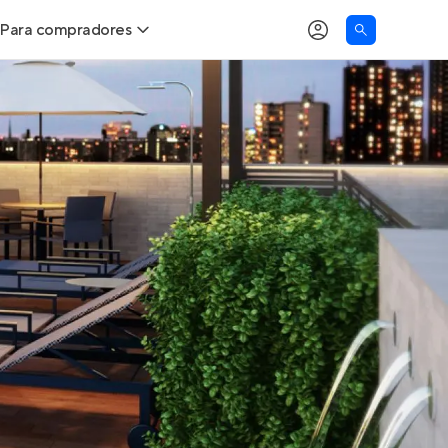
Para compradores
as
Buscar um imóvel novo
Calcule seu Poder de Compra
Comprar x Alugar
Correção do INCC
Simulador de Financiamento
Encontre um corretor