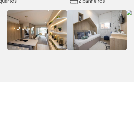
 quartos
2 banheiros