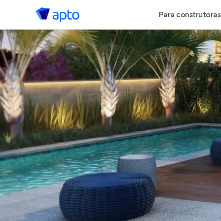
Para construtoras
Geração de 
Geração de Vi
Geração de 
Maiores Cons
Parcerias Imob
Anunciar Imó