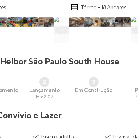
res
Térreo + 18 Andares
Helbor São Paulo South House
2
3
çamento
Lançamento
Em Construção
P
Mar 2019
S
Convívio e Lazer
a
Piscina adulto
Piscina infa