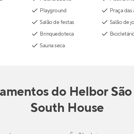
Playground
Praça das 
Salão de festas
Salão de j
Brinquedoteca
Bicicletári
Sauna seca
tamentos
do
Helbor São
South House