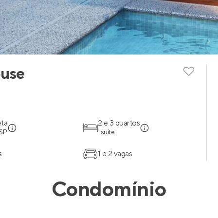
ouse
eta
2 e 3 quartos
 SP
1 suíte
s
1 e 2 vagas
Condomínio