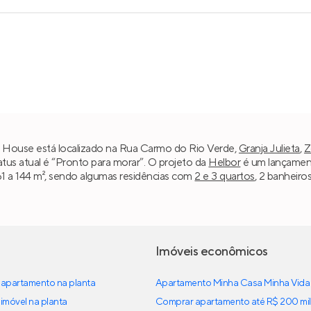
 House está localizado na Rua Carmo do Rio Verde,
Granja Julieta
,
Z
atus atual é “Pronto para morar”. O projeto da
Helbor
é um lançament
61 a 144 m², sendo algumas residências com
2 e 3 quartos
, 2 banheiro
Imóveis econômicos
apartamento na planta
Apartamento Minha Casa Minha Vida
imóvel na planta
Comprar apartamento até R$ 200 mil