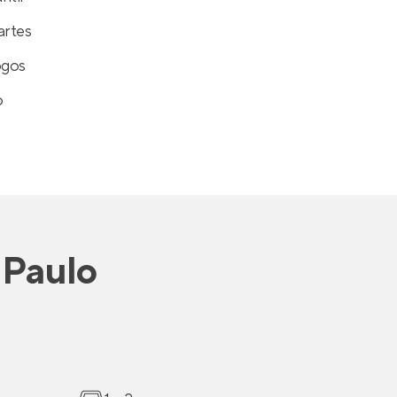
artes
ogos
o
 Paulo