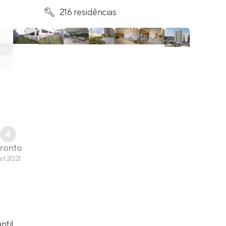
216 residências
4
ronto
et 2021
ntil