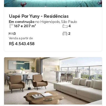
Uapé Por Yuny - Residências
Em construção
no
Higienópolis
,
São Paulo
167 e 207 m²
4
3
2
Venda a partir de
R$ 4.543.458