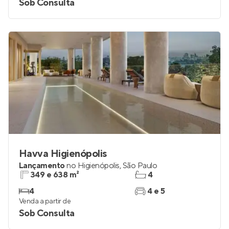
Sob Consulta
Havva Higienópolis
Lançamento
no
Higienópolis
,
São Paulo
349 e 638 m²
4
4
4 e 5
Venda a partir de
Sob Consulta