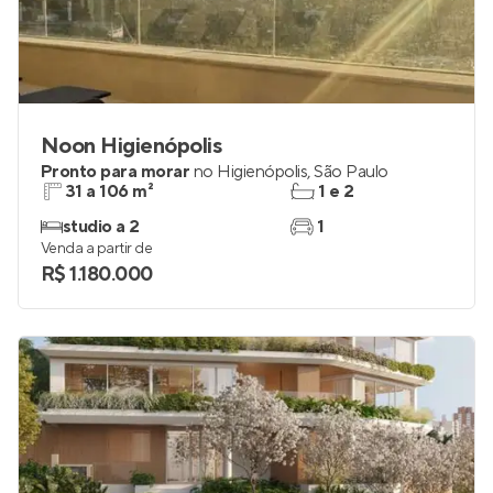
Noon Higienópolis
Pronto para morar
no
Higienópolis
,
São Paulo
31 a 106 m²
1 e 2
studio a 2
1
Venda a partir de
R$ 1.180.000