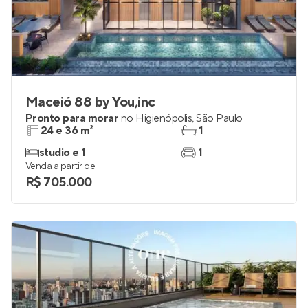
Maceió 88 by You,inc
Pronto para morar
no
Higienópolis
,
São Paulo
24 e 36 m²
1
studio e 1
1
Venda a partir de
R$ 705.000