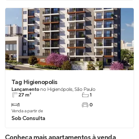
Tag Higienopolis
Lançamento
no
Higienópolis
,
São Paulo
27 m²
1
1
0
Venda a partir de
Sob Consulta
Conheça mais apartamentos à venda