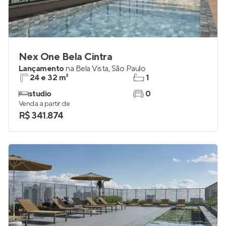
Nex One Bela Cintra
Lançamento
na
Bela Vista
,
São Paulo
24 e 32 m²
1
studio
0
Venda a partir de
R$ 341.874