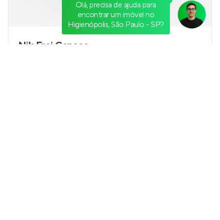
Olá, precisa de ajuda para
encontrar um imóvel no
Higienópolis, São Paulo - SP?
Nik Frei Caneca
Lançamento
na
Bela Vista
,
São Paulo
20 a 24 m²
1
studio e 1
0
Venda a partir de
R$ 397.925