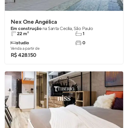
Nex One Angélica
Em construção
na
Santa Cecília
,
São Paulo
22 m²
1
studio
0
Venda a partir de
R$ 428.150