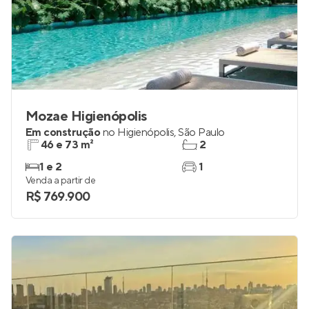
Mozae Higienópolis
Em construção
no
Higienópolis
,
São Paulo
46 e 73 m²
2
1 e 2
1
Venda a partir de
R$ 769.900