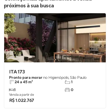
próximos à sua busca
ITA 173
Pronto para morar
no
Higienópolis
,
São Paulo
24 a 45 m²
1
1
0
Venda a partir de
R$ 1.022.767