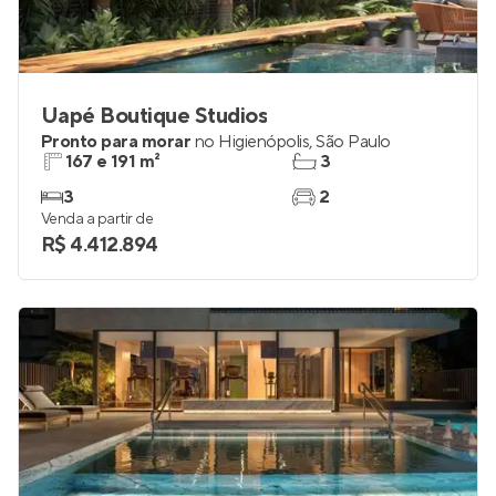
Uapé Boutique Studios
Pronto para morar
no
Higienópolis
,
São Paulo
167 e 191 m²
3
3
2
Venda a partir de
R$ 4.412.894