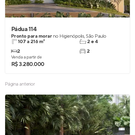
Pádua 114
Pronto para morar
no
Higienópolis
,
São Paulo
107 a 216 m²
2 e 4
2
2
Venda a partir de
R$ 3.280.000
Página anterior