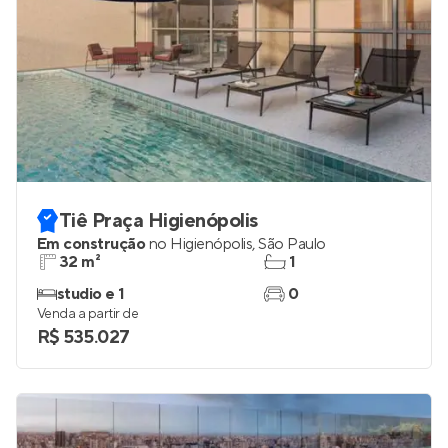
Tiê Praça Higienópolis
Em construção
no
Higienópolis
,
São Paulo
32 m²
1
studio e 1
0
Venda a partir de
R$ 535.027