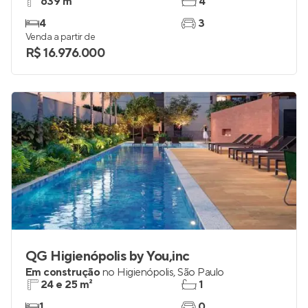
639 m²
4
4
3
Venda a partir de
R$ 16.976.000
QG Higienópolis by You,inc
Em construção
no
Higienópolis
,
São Paulo
24 e 25 m²
1
1
0