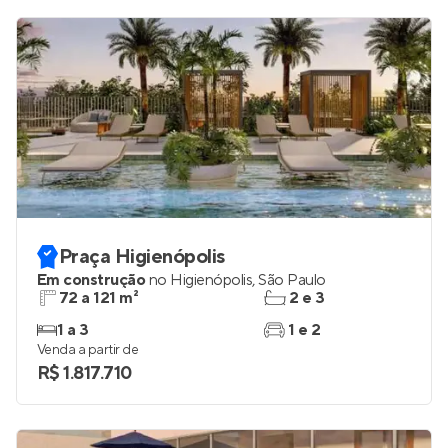
Praça Higienópolis
Em construção
no
Higienópolis
,
São Paulo
72 a 121 m²
2 e 3
1 a 3
1 e 2
Venda a partir de
R$ 1.817.710