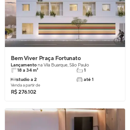
Bem Viver Praça Fortunato
Lançamento
na
Vila Buarque
,
São Paulo
18 a 34 m²
1
studio a 2
até 1
Venda a partir de
R$ 276.102