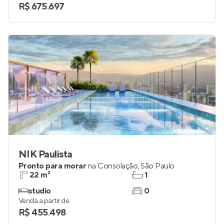
R$ 675.697
NIK Paulista
Pronto para morar
na
Consolação
,
São Paulo
22 m²
1
studio
0
Venda a partir de
R$ 455.498