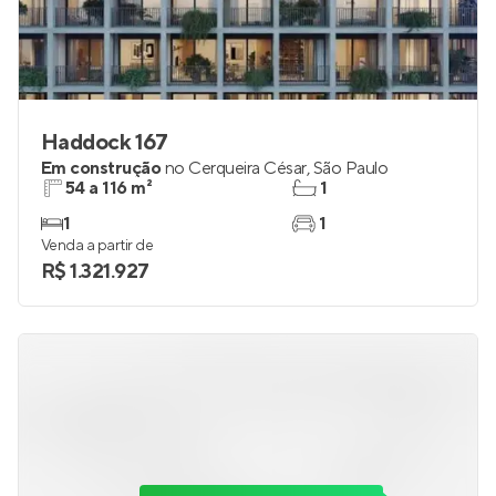
Haddock 167
Em construção
no
Cerqueira César
,
São Paulo
54 a 116 m²
1
1
1
Venda a partir de
R$ 1.321.927