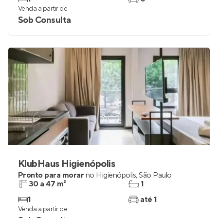
Venda a partir de
Sob Consulta
KlubHaus Higienópolis
Pronto para morar
no
Higienópolis
,
São Paulo
30 a 47 m²
1
1
até 1
Venda a partir de