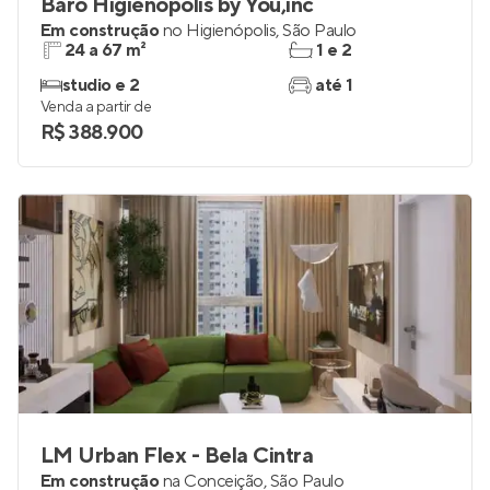
Barô Higienópolis by You,inc
Em construção
no
Higienópolis
,
São Paulo
24 a 67 m²
1 e 2
studio e 2
até 1
Venda a partir de
R$ 388.900
LM Urban Flex - Bela Cintra
Em construção
na
Conceição
,
São Paulo