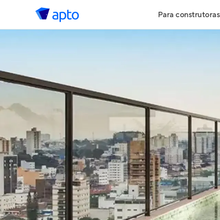
Para construtoras
Geração de 
Geração de Vi
Geração de 
Maiores Cons
Parcerias Imob
Anunciar Imó