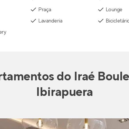
Praça
Lounge
Lavanderia
Bicicletári
ery
rtamentos
do
Iraé Boul
Ibirapuera