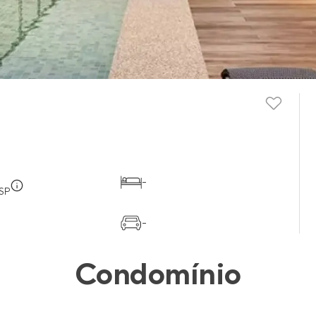
-
 SP
-
Condomínio