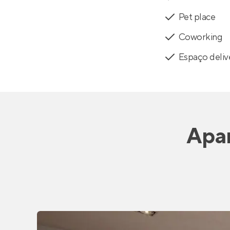
Pet place
Coworking
Espaço deliv
Apa