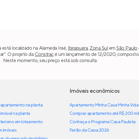
a está localizado na Alameda Iraé,
Ibirapuera
,
Zona Sul
em
São Paulo
ar”. O projeto da
Constrac
é um lançamento de 12/2020, composto por
 . Neste momento, seu preço está sob consulta.
Imóveis econômicos
apartamento na planta
Apartamento Minha Casa Minha Vida
imóvel na planta
Comprar apartamento até R$ 200 mil
terreno em loteamento
Conheça o Programa Casa Paulista
em imóveis
Feirão da Caixa 2026
as do mercado imobiliário