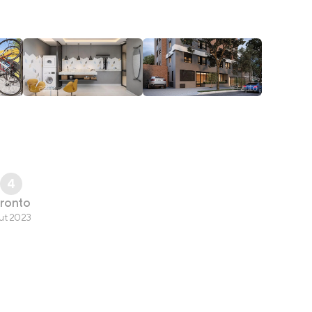
4
ronto
ut 2023