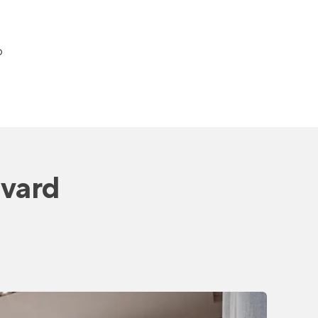
o
evard