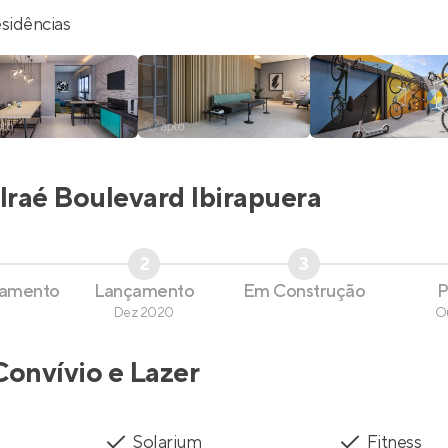
esidências
Iraé Boulevard Ibirapuera
2
3
çamento
Lançamento
Em Construção
P
Dez 2020
O
Convívio e Lazer
Solarium
Fitness