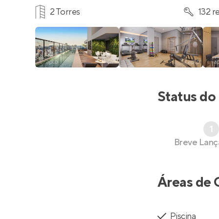
2 Torres
132 r
Status do
1
Breve Lan
Áreas de 
Piscina