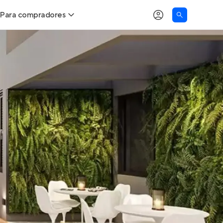
Para compradores
as
Buscar um imóvel novo
Calcule seu Poder de Compra
Comprar x Alugar
Correção do INCC
Simulador de Financiamento
Encontre um corretor