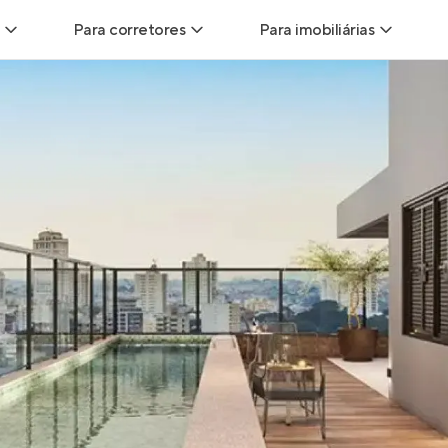
Para corretores
Para imobiliárias
Leads
Leads para Corretores
Leads para Imobiliári
sitas
Corretor+
Hub de imobiliárias
Vendas
Parcerias imobiliárias
Anunciar imóveis
trutoras
Hub de Corretores
iliárias
Perfil Verificado
veis
Anunciar imóveis