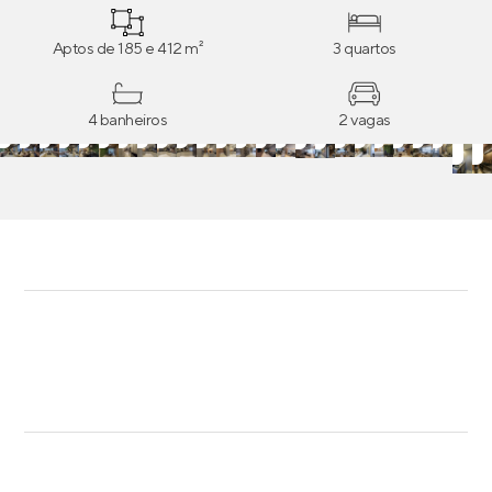
Aptos de 185 e 412 m²
3 quartos
4 banheiros
2 vagas