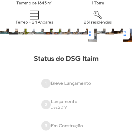
Marques Arquitetos Associados e Alex Hanazaki
Terreno de 1645 m²
1 Torre
Paisagismo.
Térreo + 24 Andares
251 residências
Status do
DSG Itaim
1
Breve Lançamento
Lançamento
2
Dez 2019
3
Em Construção