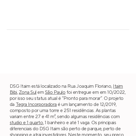
DSG Itaim está localizado na Rua Joaquim Floriano,
Itaim
Bibi
,
Zona Sul
em
São Paulo
foi entregue em em 10/2022,
por isso seu status atual é “Pronto para morar”. O projeto
da
Tegra Incorporadora
é um lançamento de 12/2019,
composto por uma torre e 251 residências. As plantas
variam entre 27 e 41 m², sendo algumas residências com
studio e 1 quarto
, 1 banheiro e até 1 vaga. Os principais
diferenciais do DSG Itaim são perto de parque, perto de
shopping e atrai investidores. Neste momento, seu preço