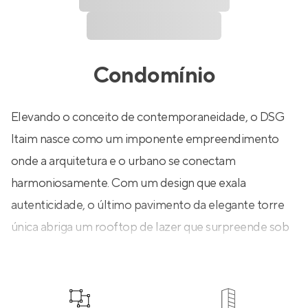
Condomínio
Elevando o conceito de contemporaneidade, o DSG
Itaim nasce como um imponente empreendimento
onde a arquitetura e o urbano se conectam
harmoniosamente. Com um design que exala
autenticidade, o último pavimento da elegante torre
única abriga um rooftop de lazer que surpreende sob
todos os pontos de vista. Explorando formas, texturas,
composições, o projeto foi assinado por escritórios
renomados como Jonas Birger Arquitetura, Fernanda