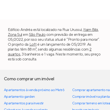
Edifício Andréa está localizado na Rua Urussuí,
Itaim Bibi
,
Zona Sul
em
São Paulo
com previsão de entrega em
05/2022, por isso seu status atual é “Pronto para morar”.
O projeto da
Loft
é um lançamento de 05/2019. As
plantas têm 88 m², sendo algumas residências com
2
quartos
, 3 banheiros e 1 vaga. Neste momento, seu preço
está sob consulta.
Como comprar um imóvel
Apartamentos à venda próximo ao Metrô
Comprar apartamento na 
Apartamento garden
Comprar imóvel na planta
Apartamentos para investir
Comprar terreno em lote
Coberturas à venda na planta
Investir em imóveis