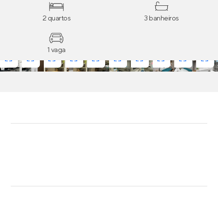
2 quartos
3 banheiros
1 vaga