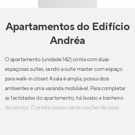
Apartamentos
do
Edifício
Andréa
O apartamento (unidade 142) conta com duas
espaçosas suítes, sendo a suíte master com espaço
para walk-in closet. A sala é ampla, possui dois
ambientes e uma varanda mobiliável. Para completar
as facilidades do apartamento, há lavabo e banheiro
de serviço. O prédio possui várias opções de lazer,
como jardim, playground, quadra poliesportiva, salão
de festa e duas piscinas, uma adulta e uma infantil.