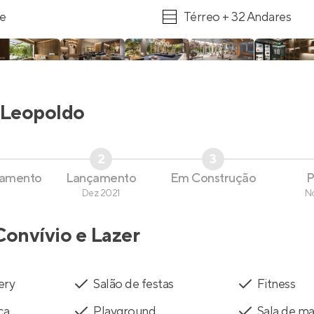
re
Térreo + 32 Andares
Leopoldo
2
3
çamento
Lançamento
Em Construção
P
Dez 2021
N
Convívio e Lazer
ery
Salão de festas
Fitness
ca
Playground
Sala de m