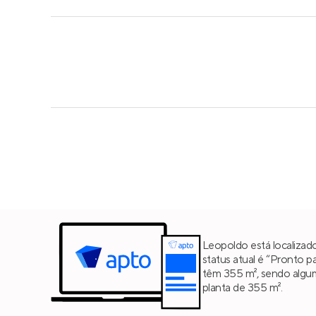
Leopoldo está localiza
status atual é “Pronto p
têm 355 m², sendo algu
planta de 355 m².