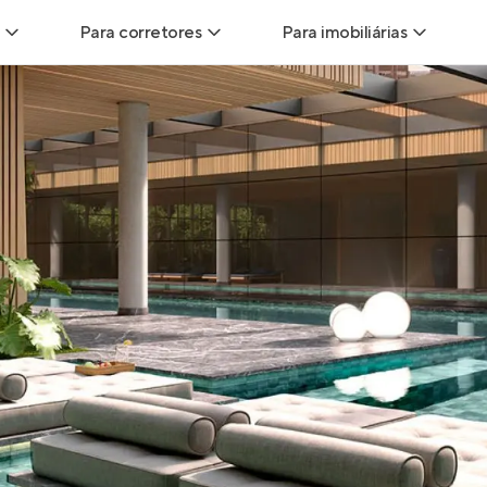
Para corretores
Para imobiliárias
Leads
Leads para Corretores
Leads para Imobiliári
sitas
Corretor+
Hub de imobiliárias
Vendas
Parcerias imobiliárias
Anunciar imóveis
trutoras
Hub de Corretores
iliárias
Perfil Verificado
veis
Anunciar imóveis