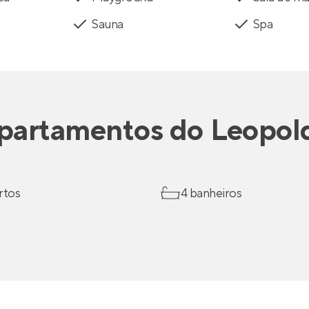
Sauna
Spa
partamentos
do
Leopol
rtos
4 banheiros