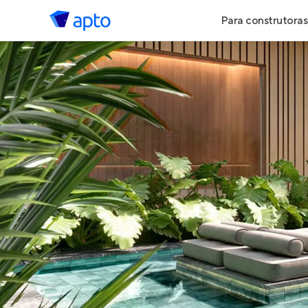
Para construtoras
Geração de 
Geração de Vi
Geração de 
Maiores Cons
Parcerias Imob
Anunciar Imó