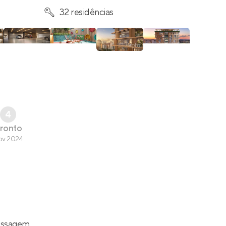
32 residências
4
ronto
ov 2024
assagem