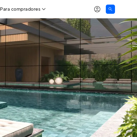
Para compradores
as
Buscar um imóvel novo
Calcule seu Poder de Compra
Comprar x Alugar
Correção do INCC
Simulador de Financiamento
Encontre um corretor