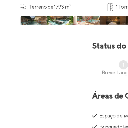
Terreno de 1793 m²
1 Tor
Status do
1
Breve Lan
Áreas de 
Espaço deliv
Brinquedote