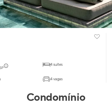
4 suítes
 SP
s
4 vagas
Condomínio