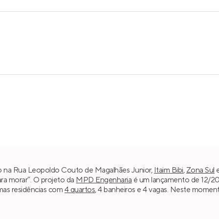
do na Rua Leopoldo Couto de Magalhães Junior,
Itaim Bibi
,
Zona Sul
ara morar”. O projeto da
MPD Engenharia
é um lançamento de 12/202
mas residências com
4 quartos
, 4 banheiros e 4 vagas. Neste moment