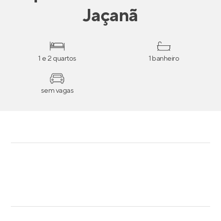
Jaçanã
1 e 2 quartos
1 banheiro
sem vagas