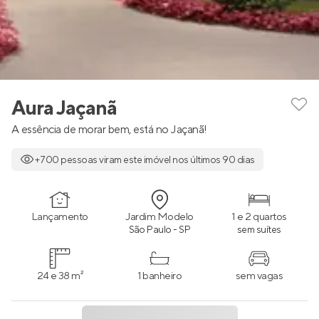
Aura Jaçanã
A essência de morar bem, está no Jaçanã!
+700 pessoas viram este imóvel nos últimos 90 dias
Lançamento
Jardim Modelo
1 e 2 quartos
São Paulo - SP
sem suítes
24 e 38 m²
1 banheiro
sem vagas