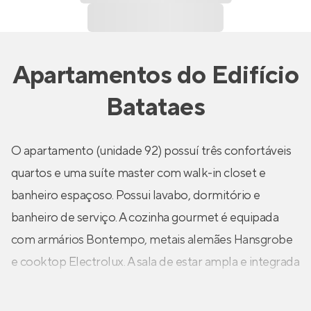
Apartamentos
do
Edifício
Batataes
O apartamento (unidade 92) possuí três confortáveis
quartos e uma suíte master com walk-in closet e
banheiro espaçoso. Possui lavabo, dormitório e
banheiro de serviço. A cozinha gourmet é equipada
com armários Bontempo, metais alemães Hansgrobe
e cooktop Electrolux. A sala de estar ampla e integrada
com a sala de jantar deixa o apartamento mais
moderno e ótimo para quem gosta de receber.