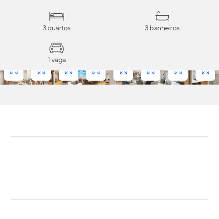
3 quartos
3 banheiros
1 vaga