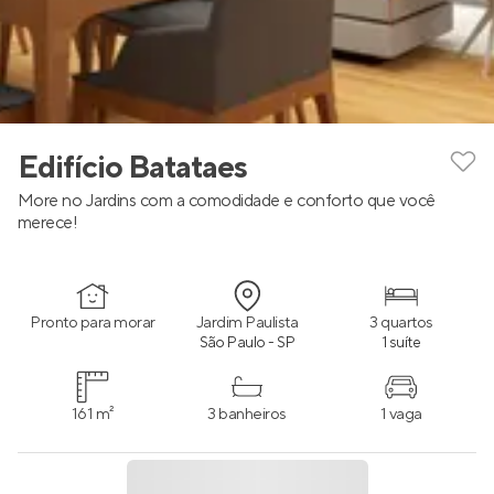
Edifício Batataes
More no Jardins com a comodidade e conforto que você
merece!
Pronto para morar
Jardim Paulista
3 quartos
São Paulo - SP
1 suíte
161 m²
3 banheiros
1 vaga