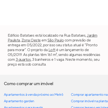
Edifício Batataes está localizado na Rua Batataes,
Jardim
Paulista
,
Zona Oeste
em
São Paulo
com previsão de
entrega em 05/2022, por isso seu status atual é “Pronto
para morar”. O projeto da
Loft
é um lançamento de
05/2019. As plantas têm 161 m², sendo algumas residências
com
3 quartos
, 3 banheiros e 1 vaga. Neste momento, seu
preço está sob consulta.
Como comprar um imóvel
Apartamentos à venda próximo ao Metrô
Comprar apartamento na 
Apartamento garden
Comprar imóvel na planta
Apartamentos para investir
Comprar terreno em lote