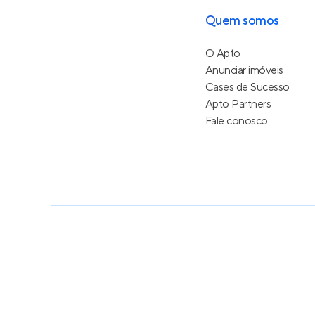
Quem somos
O Apto
Anunciar imóveis
Cases de Sucesso
Apto Partners
Fale conosco
Política de Privacidade
Termos de Serviço
Termos d
© 2015 - 2026
Apto Tecnologia Ltda.
Todos os dire
Feito no Brasil