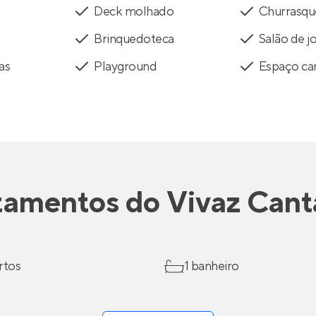
Deck molhado
Churrasqu
Brinquedoteca
Salão de j
as
Playground
Espaço ca
tamentos
do
Vivaz Cant
rtos
1 banheiro