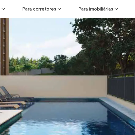
Para corretores
Para imobiliárias
Leads
Leads para Corretores
Leads para Imobiliári
sitas
Corretor+
Hub de imobiliárias
Vendas
Parcerias imobiliárias
Anunciar imóveis
trutoras
Hub de Corretores
iliárias
Perfil Verificado
veis
Anunciar imóveis