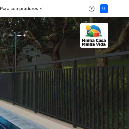
Para compradores
as
Buscar um imóvel novo
Calcule seu Poder de Compra
Comprar x Alugar
Correção do INCC
Simulador de Financiamento
Encontre um corretor