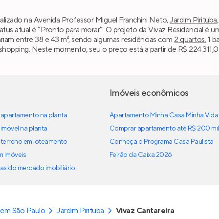
calizado na Avenida Professor Miguel Franchini Neto,
Jardim Pirituba
atus atual é “Pronto para morar”. O projeto da
Vivaz Residencial
é um
variam entre 38 e 43 m², sendo algumas residências com
2 quartos
, 1 
shopping. Neste momento, seu o preço está a partir de R$ 224.311,00
Imóveis econômicos
apartamento na planta
Apartamento Minha Casa Minha Vida
imóvel na planta
Comprar apartamento até R$ 200 mil
terreno em loteamento
Conheça o Programa Casa Paulista
em imóveis
Feirão da Caixa 2026
as do mercado imobiliário
 em São Paulo
Jardim Pirituba
Vivaz Cantareira