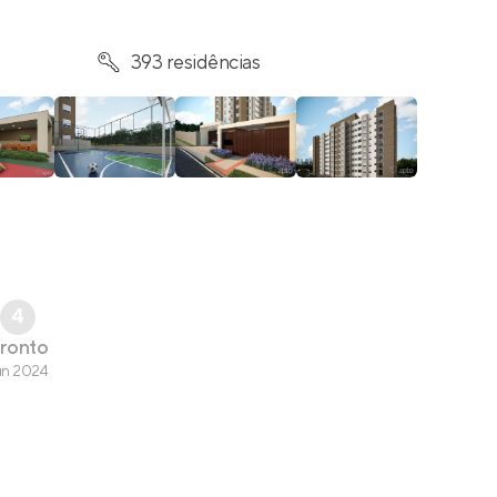
393 residências
4
ronto
un 2024