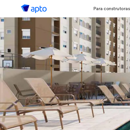
Para construtoras
Geração de 
Geração de Vi
Geração de 
Maiores Cons
Parcerias Imob
Anunciar Imó