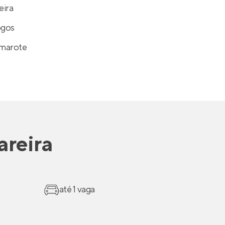
eira
ogos
marote
areira
até 1 vaga