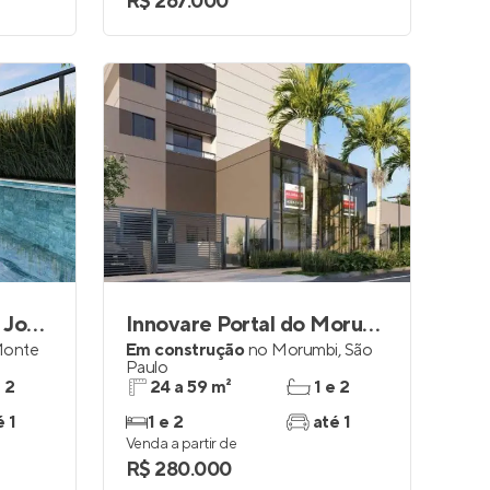
R$ 267.000
Vista Parque Chácara Joquey
Innovare Portal do Morumbi
Monte
Em construção
no
Morumbi
,
São
Paulo
e 2
24 a 59 m²
1 e 2
é 1
1 e 2
até 1
Venda a partir de
R$ 280.000