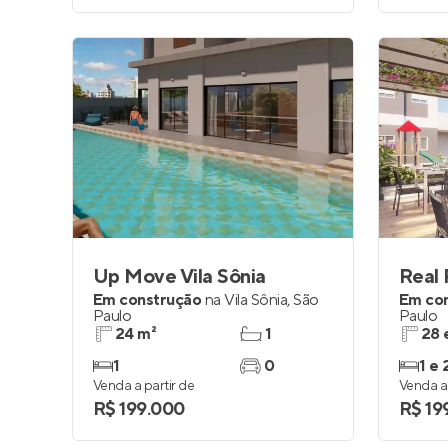
Up Move Vila Sônia
Real
Em construção
na
Vila Sônia
,
São
Em co
Paulo
Paulo
24 m²
1
28 
1
0
1 e 
Venda a partir de
Venda a 
R$ 199.000
R$ 19