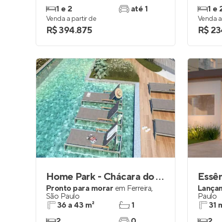
1 e 2
até 1
1 e 
Venda a partir de
Venda a 
R$ 394.875
R$ 23
Home Park - Chácara do Jockey
Essên
Pronto para morar
em
Ferreira
,
Lança
São Paulo
Paulo
36 a 43 m²
1
31 
2
0
2