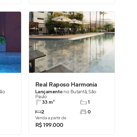
Real Raposo Harmonia
ão
Lançamento
no
Butantã
,
São
Paulo
33 m²
1
2
0
Venda a partir de
R$ 199.000