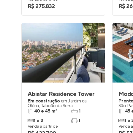
R$ 275.832
R$ 26
Abiatar Residence Tower
Modo
Em construção
em
Jardim da
Pronto
Glória
,
Taboão da Serra
São Pa
40 e 45 m²
1
45 
1 e 2
1
1 e 
Venda a partir de
Venda a 