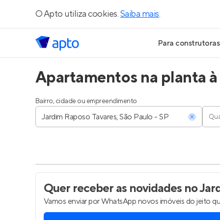
O Apto utiliza cookies.
Saiba mais
.
Para construtoras
Apartamentos na planta à 
Geração de Le
Geração de Vis
Bairro, cidade ou empreendimento
Qua
Geração de Ve
Maiores Const
Parcerias Imobi
Quer receber as novidades
no Jard
Vamos enviar por WhatsApp novos imóveis do jeito qu
Anunciar Imóve