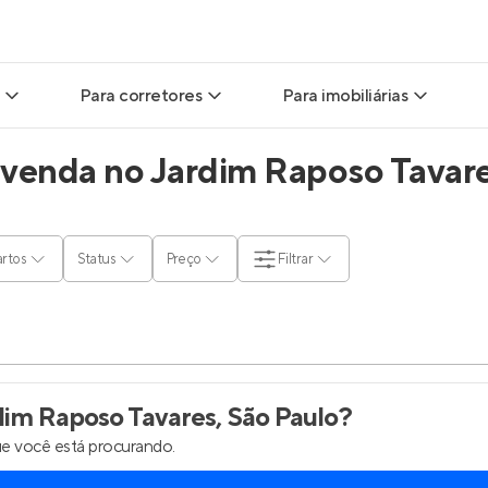
Para corretores
Para imobiliárias
venda no Jardim Raposo Tavare
ads
Leads para Corretores
Leads para Imobiliárias
itas
Corretor+
Hub de imobiliárias
rtos
Status
Preço
Filtrar
ndas
Parcerias imobiliárias
Anunciar imóveis
rutoras
Hub de Corretores
Entrar no Painel de 
liárias
Perfil Verificado
im Raposo Tavares, São Paulo
?
e você está procurando.
is
Anunciar imóveis