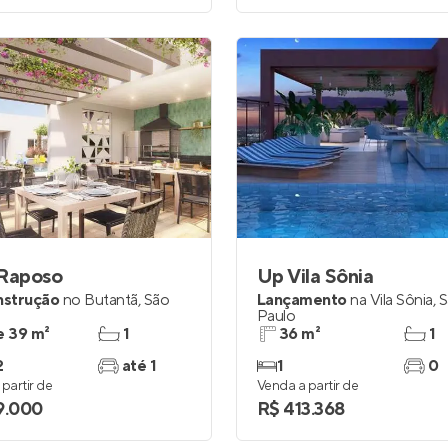
 Raposo
Up Vila Sônia
nstrução
no
Butantã
,
São
Lançamento
na
Vila Sônia
,
S
Paulo
e 39 m²
1
36 m²
1
2
até 1
1
0
partir de
Venda a partir de
9.000
R$ 413.368