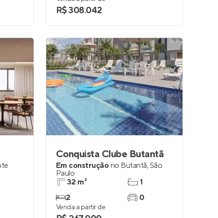
R$ 308.042
Conquista Clube Butantã
nte
Em construção
no
Butantã
,
São
Paulo
32 m²
1
2
0
Venda a partir de