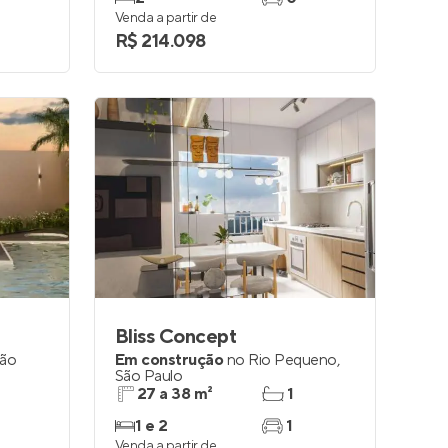
Venda a partir de
R$ 214.098
Bliss Concept
ão
Em construção
no
Rio Pequeno
,
São Paulo
27 a 38 m²
1
1 e 2
1
Venda a partir de