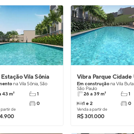
 Estação Vila Sônia
mento
na
Vila Sônia
,
São
Em construção
na
Vila But
São Paulo
a 43 m²
1
26 a 39 m²
1
0
1 e 2
0
partir de
Venda a partir de
4.900
R$ 301.000