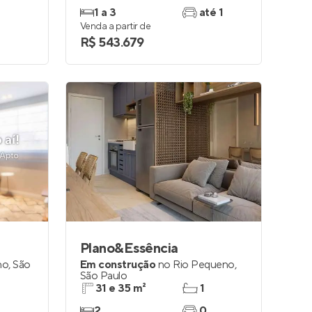
1 a 3
até 1
Venda a partir de
R$ 543.679
Plano&Essência
no
,
São
Em construção
no
Rio Pequeno
,
São Paulo
31 e 35 m²
1
2
0