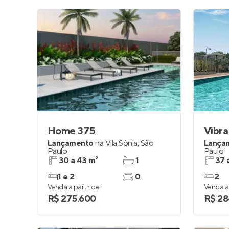
Home 375
Vibra
Lançamento
na
Vila Sônia
,
São
Lança
Paulo
Paulo
30 a 43 m²
1
37 
1 e 2
0
2
Venda a partir de
Venda a 
R$ 275.600
R$ 28