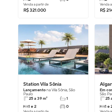
Venda a partir de
Venda a 
R$ 321.000
R$ 21
Station Vila Sônia
Alga
Lançamento
na
Vila Sônia
,
São
Em co
Paulo
São Pa
25 a 39 m²
1
25 
1 e 2
0
1 e 
Venda a partir de
Venda a 