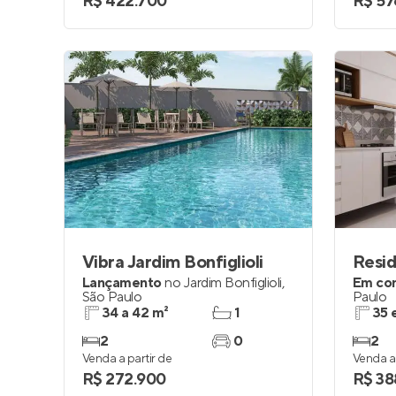
R$ 422.700
R$ 57
Vibra Jardim Bonfiglioli
Lançamento
no
Jardim Bonfiglioli
,
Em co
São Paulo
Paulo
34 a 42 m²
1
35 
2
0
2
Venda a partir de
Venda a 
R$ 272.900
R$ 38