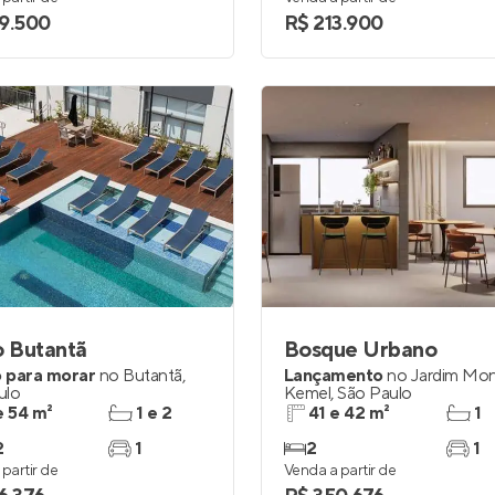
9.500
R$ 213.900
 Butantã
Bosque Urbano
 para morar
no
Butantã
,
Lançamento
no
Jardim Mo
ulo
Kemel
,
São Paulo
e 54 m²
1 e 2
41 e 42 m²
1
2
1
2
1
partir de
Venda a partir de