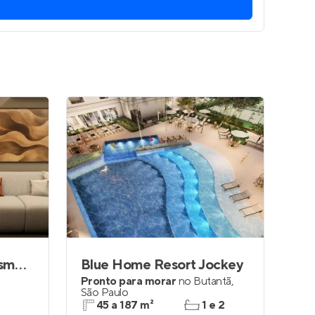
Entrar no Apto
Mirante Jardim das Esmeraldas
Blue Home Resort Jockey
Pronto para morar
no
Butantã
,
São Paulo
45 a 187 m²
1 e 2