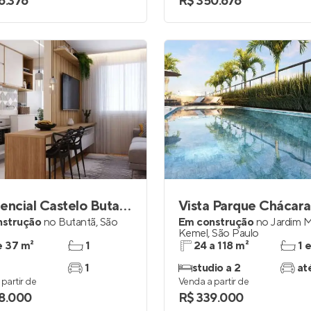
6.376
R$ 350.676
Residencial Castelo Butantã
nstrução
no
Butantã
,
São
Em construção
no
Jardim 
Kemel
,
São Paulo
e 37 m²
1
24 a 118 m²
1 
1
studio a 2
at
partir de
Venda a partir de
8.000
R$ 339.000