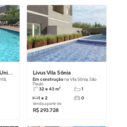
Vibra Parque Cidade Universitária
Livus Vila Sônia
antã
,
Em construção
na
Vila Sônia
,
São
Paulo
32 e 43 m²
1
1 e 2
0
Venda a partir de
R$ 293.728