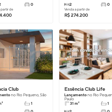
2
0
2
0
partir de
Venda a partir de
4.400
R$ 274.200
cia Club
Essência Club Life
mento
no
Rio Pequeno
,
São
Lançamento
no
Rio Peque
Paulo
m²
1
31 m²
1
0
2
0