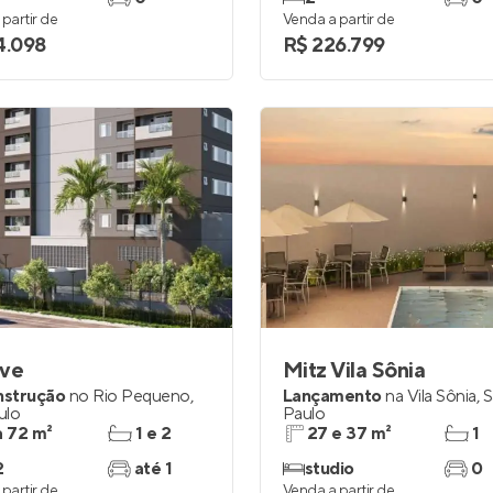
partir de
Venda a partir de
4.098
R$ 226.799
rve
Mitz Vila Sônia
nstrução
no
Rio Pequeno
,
Lançamento
na
Vila Sônia
,
S
ulo
Paulo
a 72 m²
1 e 2
27 e 37 m²
1
2
até 1
studio
0
partir de
Venda a partir de