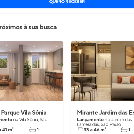
QUERO RECEBER
inel de Clientes
Entrar no Painel de Clientes
Entrar no Apto
róximos à sua busca
 Parque Vila Sônia
mento
na
Vila Sônia
,
São
Lançamento
no
Jardim das
Esmeraldas
,
São Paulo
a 41 m²
1
33 a 46 m²
1