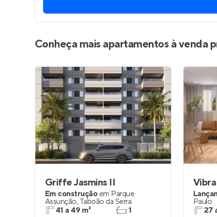
Entrar no Pa
Conheça mais apartamentos à venda p
Griffe Jasmins II
Vibra
Em construção
em
Parque
Lança
Assunção
,
Taboão da Serra
Paulo
41 a 49 m²
1
27 