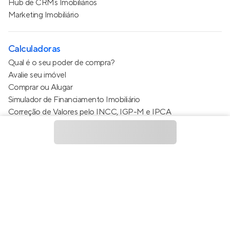
Hub de CRMs Imobiliários
Marketing Imobiliário
Calculadoras
Qual é o seu poder de compra?
Avalie seu imóvel
Comprar ou Alugar
Simulador de Financiamento Imobiliário
Correção de Valores pelo INCC, IGP-M e IPCA
Estimativa de valor do condomínio
Calculo do metro quadrado (m²)
Política de Privacidade
Termos de Serviço
Termos de Uso
© 2015 - 2026
Apto Tecnologia Ltda.
Todos os direitos
reservados