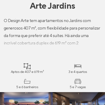
Arte Jardins
O Design Arte tem apartamentos no Jardins com
generosos 407 m², com flexibilidade para personalizar
da forma que preferir até 4 suítes. Há ainda uma
incrível cobertura duplex de 619 m² com 2
maravilhosos terraços com vista panorâmica, piscina e
muito mais.“A vista como ponto fundamental do
projeto, foi o motivo pelo qual propusemos o terraço
Aptos de 407 e 619 m²
3 e 4 quartos
que abraça completamente a sala. Esta situação traz
grande amplitude ao apartamento por meio da vista
5 e 6 banheiros
5 e 7 vagas
panorâmica da cidade.” -Aflalo & Gasperini Arquitetos.