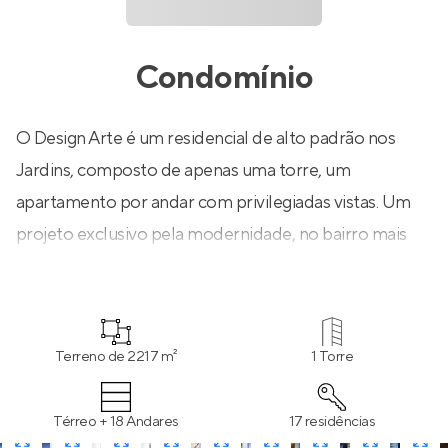
Condomínio
O Design Arte é um residencial de alto padrão nos
Jardins, composto de apenas uma torre, um
apartamento por andar com privilegiadas vistas. Um
projeto exclusivo pela modernidade, no bairro mais
desejado de São Paulo.A proposta arquitetônica é
composta por dois volumes envoltos por materiais e
alturas distintas. Essas grandes “caixas” destacam a
Terreno de 2217 m²
1 Torre
parte social da íntima, resultando numa fenda pela
qual se ilumina a galeria de entrada dos apartamentos,
Térreo + 18 Andares
17 residências
trazendo mais luz e vista para quem os acessa. -Aflalo