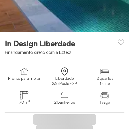
In Design Liberdade
Financiamento direto com a Eztec!
Pronto para morar
Liberdade
2 quartos
São Paulo - SP
1 suíte
70 m²
2 banheiros
1 vaga