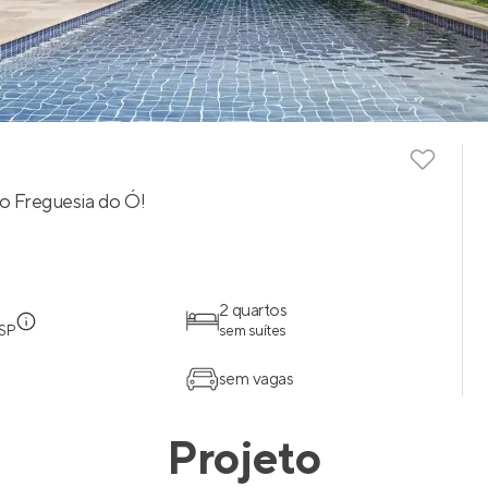
ão Freguesia do Ó!
2 quartos
 SP
sem suítes
sem vagas
Projeto