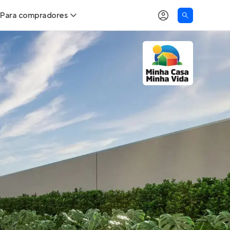
Para compradores
as
Buscar um imóvel novo
Calcule seu Poder de Compra
Comprar x Alugar
Correção do INCC
Simulador de Financiamento
Encontre um corretor