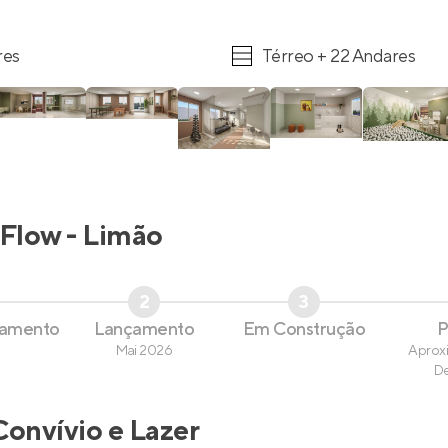
res
Térreo + 22 Andares
Flow - Limão
2
3
çamento
Lançamento
Em Construção
P
Mai 2026
Aprox
D
Convívio e Lazer