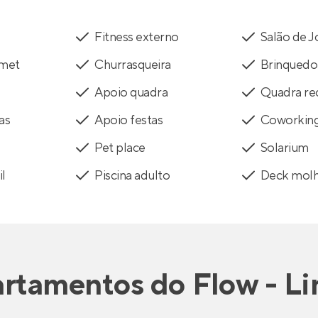
Fitness externo
Salão de 
rmet
Churrasqueira
Brinquedo
Apoio quadra
Quadra rec
as
Apoio festas
Coworkin
Pet place
Solarium
il
Piscina adulto
Deck mol
rtamentos
do
Flow - L