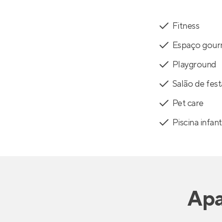
Fitness
Espaço gou
Playground
Salão de fest
Pet care
Piscina infant
Apa