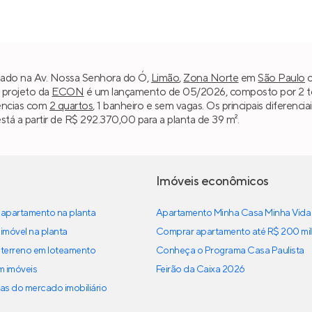
izado na Av. Nossa Senhora do Ó,
Limão
,
Zona Norte
em
São Paulo
c
 projeto da
ECON
é um lançamento de 05/2026, composto por 2 torr
dências com
2 quartos
, 1 banheiro e sem vagas. Os principais diferenci
tá a partir de R$ 292.370,00 para a planta de 39 m².
Imóveis econômicos
apartamento na planta
Apartamento Minha Casa Minha Vida
imóvel na planta
Comprar apartamento até R$ 200 mil
terreno em loteamento
Conheça o Programa Casa Paulista
em imóveis
Feirão da Caixa 2026
as do mercado imobiliário