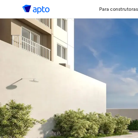
Para construtoras
Geração de 
Geração de Vi
Geração de 
Maiores Cons
Parcerias Imob
Anunciar Imó