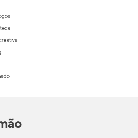
Jogos
teca
reativa
g
hado
imão