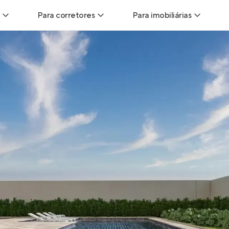
Para corretores
Para imobiliárias
Leads
Leads para Corretores
Leads para Imobiliári
sitas
Corretor+
Hub de imobiliárias
Vendas
Parcerias imobiliárias
Anunciar imóveis
trutoras
Hub de Corretores
iliárias
Perfil Verificado
veis
Anunciar imóveis