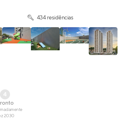
434 residências
4
ronto
imadamente
ez 2030