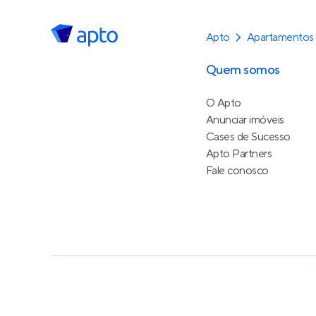
Apto
Apartamentos
Quem somos
O Apto
Anunciar imóveis
Cases de Sucesso
Apto Partners
Fale conosco
Política de Privacidade
Termos de Serviço
Termos d
© 2015 - 2026
Apto Tecnologia Ltda.
Todos os dire