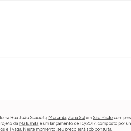
ado na Rua João Scaciotti,
Morumbi
,
Zona Sul
em
São Paulo
com previ
projeto da
Matushita
é um lançamento de 10/2017, composto por uma 
iros e 1 vaga. Neste momento, seu preço está sob consulta.