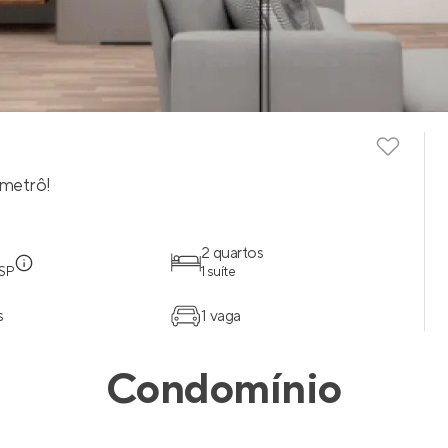
metrô!
2 quartos
 SP
1 suíte
s
1 vaga
Condomínio