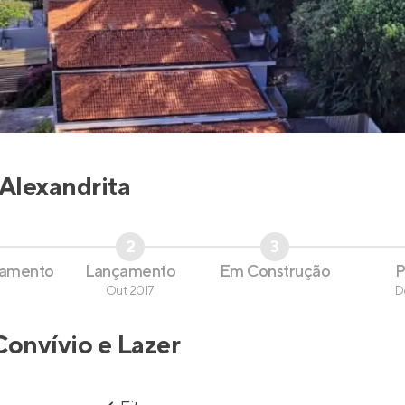
Alexandrita
2
3
çamento
Lançamento
Em Construção
P
Out 2017
D
Convívio e Lazer