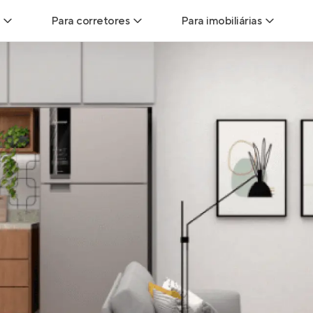
Para corretores
Para imobiliárias
Leads
Leads para Corretores
Leads para Imobiliári
sitas
Corretor+
Hub de imobiliárias
Vendas
Parcerias imobiliárias
Anunciar imóveis
trutoras
Hub de Corretores
iliárias
Perfil Verificado
veis
Anunciar imóveis