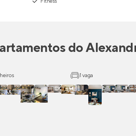
Fitness
artamentos
do
Alexandr
heiros
1 vaga