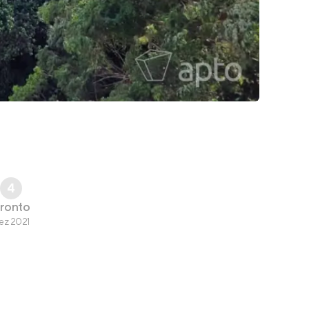
4
ronto
ez 2021