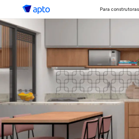
Para construtoras
Geração de 
Geração de Vi
Geração de 
Maiores Cons
Parcerias Imob
Anunciar Imó