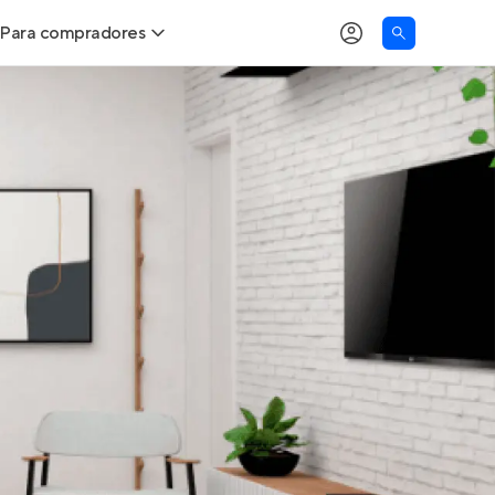
Para compradores
as
Buscar um imóvel novo
Calcule seu Poder de Compra
Comprar x Alugar
Correção do INCC
Simulador de Financiamento
Encontre um corretor