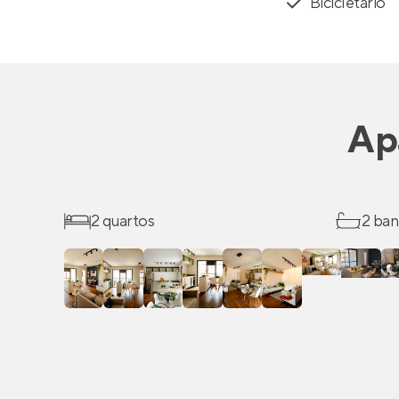
Bicicletário
Ap
2 quartos
2 ban