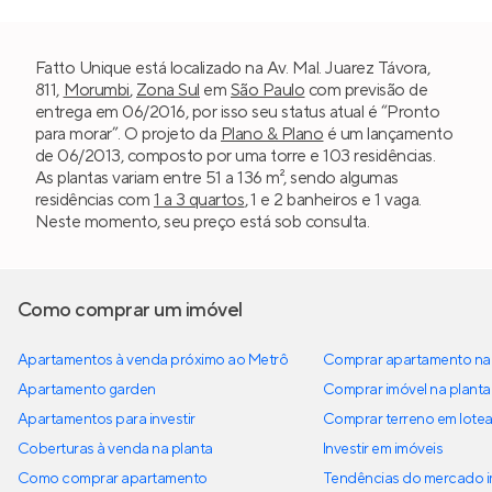
Fatto Unique está localizado na Av. Mal. Juarez Távora,
811,
Morumbi
,
Zona Sul
em
São Paulo
com previsão de
entrega em 06/2016, por isso seu status atual é “Pronto
para morar”. O projeto da
Plano & Plano
é um lançamento
de 06/2013, composto por uma torre e 103 residências.
As plantas variam entre 51 a 136 m², sendo algumas
residências com
1 a 3 quartos
, 1 e 2 banheiros e 1 vaga.
Neste momento, seu preço está sob consulta.
Como comprar um imóvel
Apartamentos à venda próximo ao Metrô
Comprar apartamento na 
Apartamento garden
Comprar imóvel na planta
Apartamentos para investir
Comprar terreno em lote
Coberturas à venda na planta
Investir em imóveis
Como comprar apartamento
Tendências do mercado im