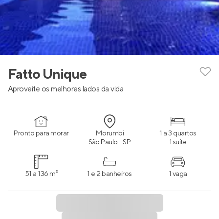
Fatto Unique
Aproveite os melhores lados da vida
Pronto para morar
Morumbi
1 a 3 quartos
São Paulo - SP
1 suíte
51 a 136 m²
1 e 2 banheiros
1 vaga