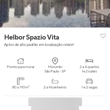
Helbor Spazio Vita
Aptos de alto padrão em localização nobre!
Pronto para morar
Morumbi
2 a 4 quartos
São Paulo - SP
1 e 2 suítes
80 a 193 m²
2 a 4 banheiros
1 e 2 vagas