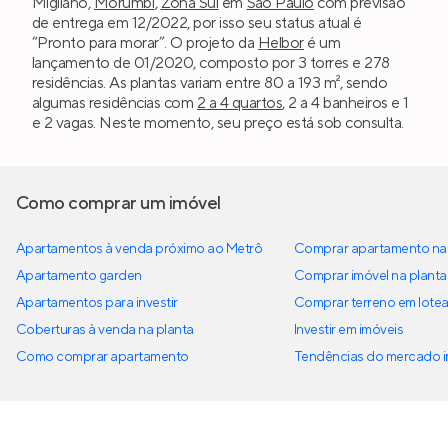
Migliano,
Morumbi
,
Zona Sul
em
São Paulo
com previsão
de entrega em 12/2022, por isso seu status atual é
“Pronto para morar”. O projeto da
Helbor
é um
lançamento de 01/2020, composto por 3 torres e 278
residências. As plantas variam entre 80 a 193 m², sendo
algumas residências com
2 a 4 quartos
, 2 a 4 banheiros e 1
e 2 vagas. Neste momento, seu preço está sob consulta.
Como comprar um imóvel
Apartamentos à venda próximo ao Metrô
Comprar apartamento na 
Apartamento garden
Comprar imóvel na planta
Apartamentos para investir
Comprar terreno em lote
Coberturas à venda na planta
Investir em imóveis
Como comprar apartamento
Tendências do mercado im