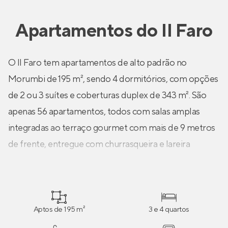
Apartamentos
do
Il Faro
O Il Faro tem apartamentos de alto padrão no
Morumbi de 195 m², sendo 4 dormitórios, com opções
de 2 ou 3 suítes e coberturas duplex de 343 m². São
apenas 56 apartamentos, todos com salas amplas
integradas ao terraço gourmet com mais de 9 metros
de frente, entregue com churrasqueira e lareira
ecológica. Circulação intima nos dormitórios com
destaque para a suíte master com closet, terraço
intimo, banheiro sr. e sra e muito mais!
Aptos de 195 m²
3 e 4 quartos