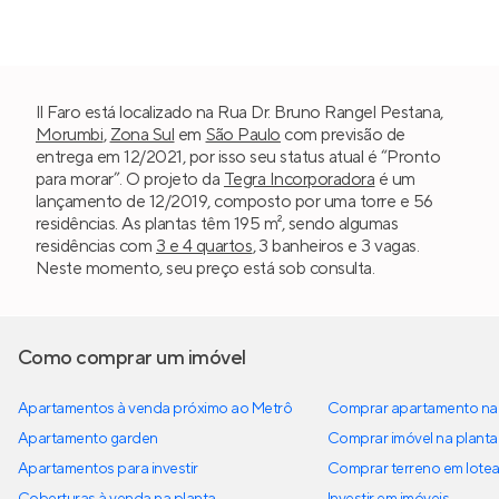
Il Faro está localizado na Rua Dr. Bruno Rangel Pestana,
Morumbi
,
Zona Sul
em
São Paulo
com previsão de
entrega em 12/2021, por isso seu status atual é “Pronto
para morar”. O projeto da
Tegra Incorporadora
é um
lançamento de 12/2019, composto por uma torre e 56
residências. As plantas têm 195 m², sendo algumas
residências com
3 e 4 quartos
, 3 banheiros e 3 vagas.
Neste momento, seu preço está sob consulta.
Como comprar um imóvel
Apartamentos à venda próximo ao Metrô
Comprar apartamento na 
Apartamento garden
Comprar imóvel na planta
Apartamentos para investir
Comprar terreno em lote
Coberturas à venda na planta
Investir em imóveis