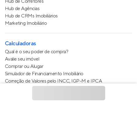
Hub de Corretores
Hub de Agências
Hub de CRMs Imobiliários
Marketing Imobiliário
Calculadoras
Qual é o seu poder de compra?
Avalie seu imóvel
Comprar ou Alugar
Simulador de Financiamento Imobiliário
Correção de Valores pelo INCC, IGP-M e IPCA
Estimativa de valor do condomínio
Calculo do metro quadrado (m²)
Política de Privacidade
Termos de Serviço
Termos de Uso
© 2015 - 2026
Apto Tecnologia Ltda.
Todos os direitos