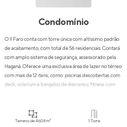
Condomínio
O Il Faro conta com torre única com altíssimo padrão
de acabamento, com total de 56 residenciais. Contará
com amplo sistema de segurança, assessorado pela
Haganá. Oferece uma exclusiva área de lazer no térreo
com mais de 12 itens, como: piscinas descobertas com
deck, solarium e bangalos de descanso, fitness com
studio multiuso, sauna, lounge de jogos e muito mais!
Terreno de 4608 m²
1 Torre