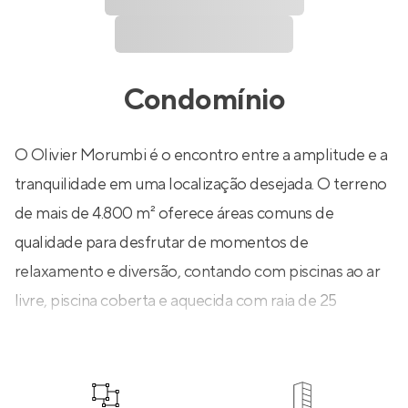
Condomínio
O Olivier Morumbi é o encontro entre a amplitude e a
tranquilidade em uma localização desejada. O terreno
de mais de 4.800 m² oferece áreas comuns de
qualidade para desfrutar de momentos de
relaxamento e diversão, contando com piscinas ao ar
livre, piscina coberta e aquecida com raia de 25
metros, sauna seca, espaço churrasqueira e forno de
pizza, quadra, brinquedoteca e mais!