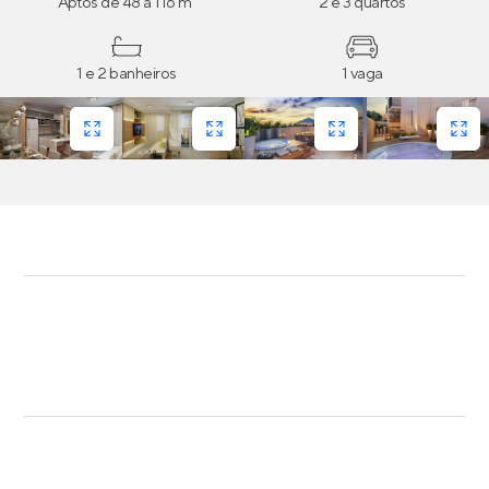
Aptos de 48 a 116 m²
2 e 3 quartos
1 e 2 banheiros
1 vaga