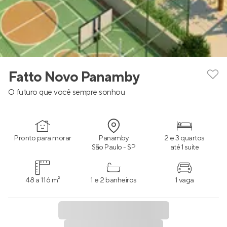
Fatto Novo Panamby
O futuro que você sempre sonhou
Pronto para morar
Panamby
2 e 3 quartos
São Paulo - SP
até 1 suíte
48 a 116 m²
1 e 2 banheiros
1 vaga