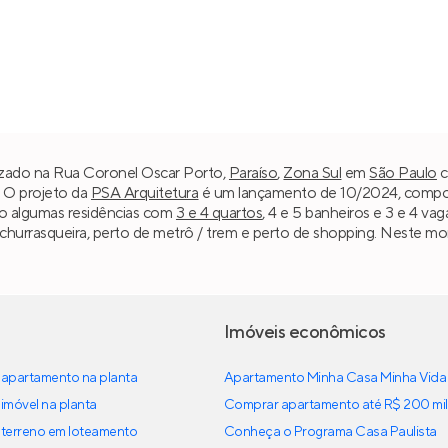
lizado na Rua Coronel Oscar Porto,
Paraíso
,
Zona Sul
em
São Paulo
c
. O projeto da
PSA Arquitetura
é um lançamento de 10/2024, compost
do algumas residências com
3 e 4 quartos
, 4 e 5 banheiros e 3 e 4 vag
urrasqueira, perto de metrô / trem e perto de shopping. Neste mom
Imóveis econômicos
apartamento na planta
Apartamento Minha Casa Minha Vida
imóvel na planta
Comprar apartamento até R$ 200 mil
terreno em loteamento
Conheça o Programa Casa Paulista