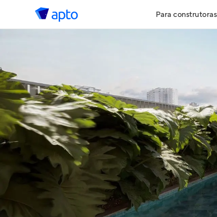
Para construtoras
Geração de 
Geração de Vi
Geração de 
Maiores Cons
Parcerias Imob
Anunciar Imó