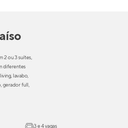
aíso
 2 ou 3 suítes,
m diferentes
iving, lavabo,
 gerador full,
3 e 4 vagas