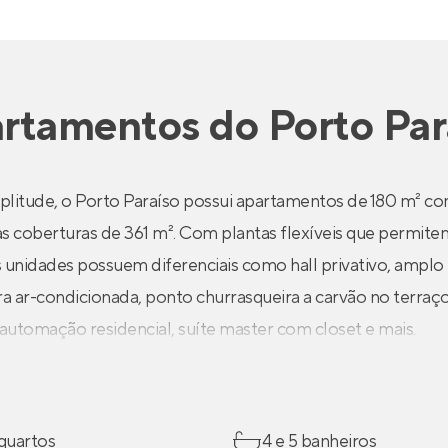
rtamentos
do
Porto Par
plitude, o Porto Paraíso possui apartamentos de 180 m² com
as coberturas de 361 m². Com plantas flexíveis que permite
 unidades possuem diferenciais como hall privativo, amplo l
ra ar-condicionada, ponto churrasqueira a carvão no terraço,
automação residencial, suíte master com closet e mais.
 quartos
4 e 5 banheiros