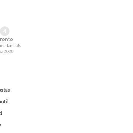
4
ronto
imadamente
ez 2028
estas
ntil
d
o