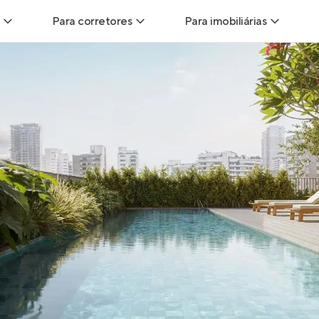
Para corretores
Para imobiliárias
Leads
Leads para Corretores
Leads para Imobiliári
sitas
Corretor+
Hub de imobiliárias
Vendas
Parcerias imobiliárias
Anunciar imóveis
trutoras
Hub de Corretores
iliárias
Perfil Verificado
veis
Anunciar imóveis