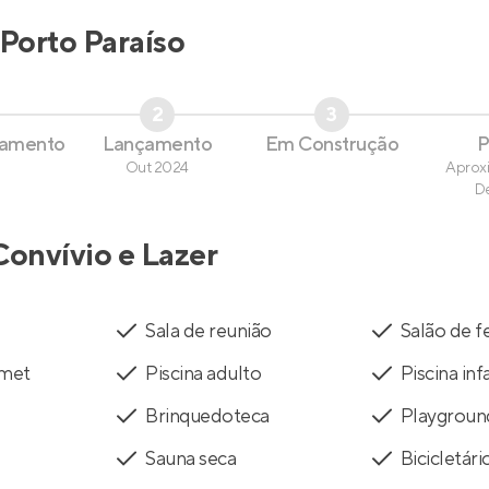
Porto Paraíso
2
3
çamento
Lançamento
Em Construção
P
Out 2024
Aprox
D
Convívio e Lazer
Sala de reunião
Salão de f
rmet
Piscina adulto
Piscina infa
Brinquedoteca
Playgroun
Sauna seca
Bicicletári