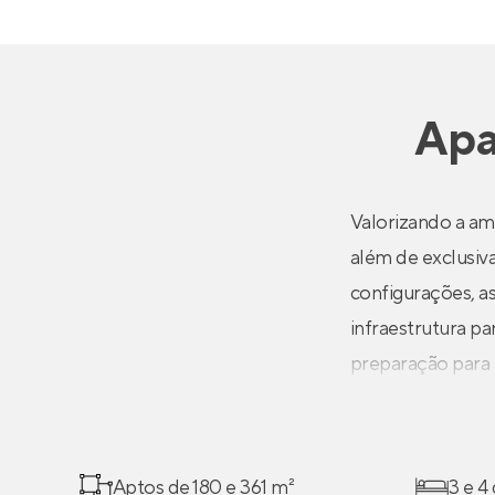
Apa
Valorizando a am
além de exclusiv
configurações, as
infraestrutura pa
preparação para 
Aptos de 180 e 361 m²
3 e 4