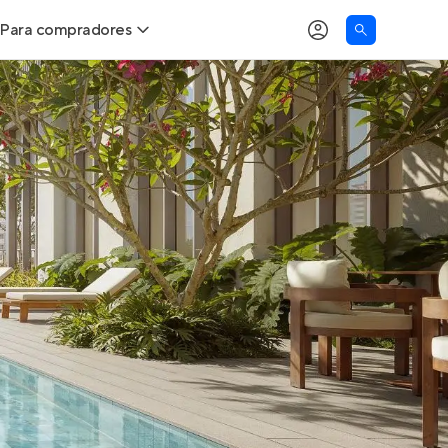
Para compradores
as
Buscar um imóvel novo
Calcule seu Poder de Compra
Comprar x Alugar
Correção do INCC
Simulador de Financiamento
Encontre um corretor