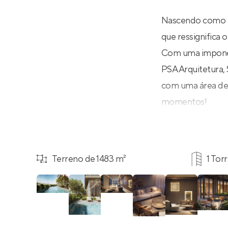
Nascendo como u
que ressignifica 
Com uma imponent
PSA Arquitetura,
com uma área de 
momentos!
Terreno de 1483 m²
1 Tor