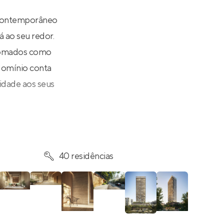
 contemporâneo
á ao seu redor.
enomados como
ndomínio conta
idade aos seus
40 residências