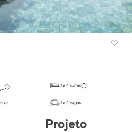
3 e 4 suítes
 SP
eiros
3 e 4 vagas
Projeto