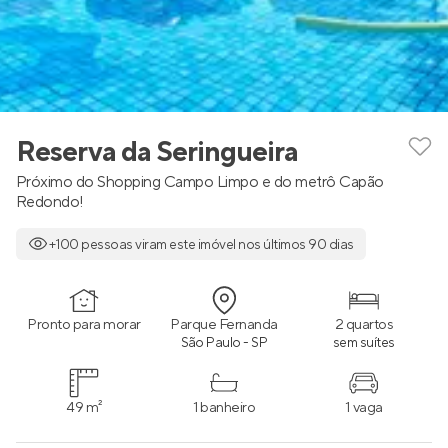
Reserva da Seringueira
Próximo do Shopping Campo Limpo e do metrô Capão
Redondo!
+100 pessoas viram este imóvel nos últimos 90 dias
Pronto para morar
Parque Fernanda
2 quartos
São Paulo - SP
sem suítes
49 m²
1 banheiro
1 vaga