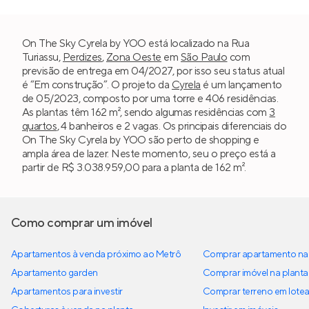
On The Sky Cyrela by YOO está localizado na Rua
Turiassu,
Perdizes
,
Zona Oeste
em
São Paulo
com
previsão de entrega em 04/2027, por isso seu status atual
é “Em construção”. O projeto da
Cyrela
é um lançamento
de 05/2023, composto por uma torre e 406 residências.
As plantas têm 162 m², sendo algumas residências com
3
quartos
, 4 banheiros e 2 vagas. Os principais diferenciais do
On The Sky Cyrela by YOO são perto de shopping e
ampla área de lazer. Neste momento, seu o preço está a
partir de R$ 3.038.959,00 para a planta de 162 m².
Como comprar um imóvel
Apartamentos à venda próximo ao Metrô
Comprar apartamento na 
Apartamento garden
Comprar imóvel na planta
Apartamentos para investir
Comprar terreno em lote