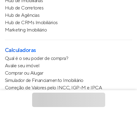
Hub de Imobiliárias
Hub de Corretores
Hub de Agências
Hub de CRMs Imobiliários
Marketing Imobiliário
Calculadoras
Qual é o seu poder de compra?
Avalie seu imóvel
Comprar ou Alugar
Simulador de Financiamento Imobiliário
Correção de Valores pelo INCC, IGP-M e IPCA
Estimativa de valor do condomínio
Calculo do metro quadrado (m²)
Política de Privacidade
Termos de Serviço
Termos de Uso