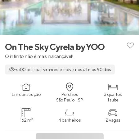
On The Sky Cyrela by YOO
O infinito não é mais inalcançável!
+500 pessoas viram este imóvel nos últimos 90 dias
Em construção
Perdizes
3 quartos
São Paulo - SP
1 suíte
162 m²
4 banheiros
2 vagas