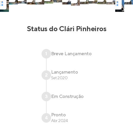
piscina coberta e com raia de 25 m, brinquedoteca,
salão de festas e muito mais. Espaços cuidadosamente
delineados para que você aproveite ao máximo!
Status do
Clári Pinheiros
1
Breve Lançamento
Lançamento
2
Set 2020
3
Em Construção
Pronto
4
Abr 2024