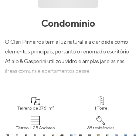
Condomínio
O Clári Pinheiros tem a luz natural e a claridade como
elementos principais, portanto o renomado escritório
Aflalo & Gasperini utilizou vidro e amplas janelas nas
áreas comuns e apartamentos desse
empreendimento contemporâneo. Sua torre única,
inserida em terreno de 3.781 m², possui diferenciais
como previsão para medição individual de água e gás,
Terreno de 3781 m²
1 Torre
gerador para áreas comuns e guarita com vidro
blindado e alvenaria reforçada. A área de lazer é o
Térreo + 25 Andares
88 residências
grande destaque, com piscinas descobertas, sauna,