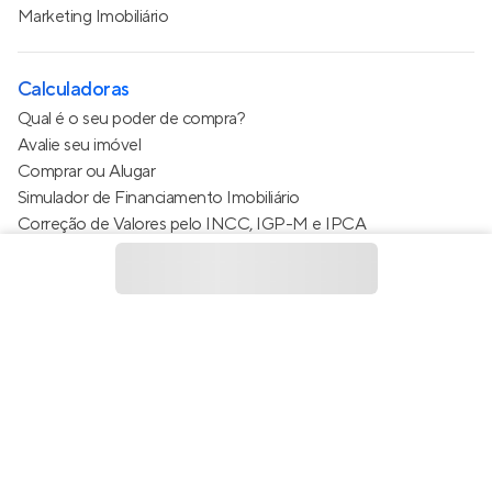
Marketing Imobiliário
Calculadoras
Qual é o seu poder de compra?
Avalie seu imóvel
Comprar ou Alugar
Simulador de Financiamento Imobiliário
Correção de Valores pelo INCC, IGP-M e IPCA
Estimativa de valor do condomínio
Calculo do metro quadrado (m²)
Política de Privacidade
Termos de Serviço
Termos de Uso
© 2015 - 2026
Apto Tecnologia Ltda.
Todos os direitos
reservados
Feito no Brasil