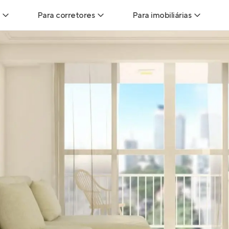
Para corretores
Para imobiliárias
Leads
Leads para Corretores
Leads para Imobiliári
sitas
Corretor+
Hub de imobiliárias
Vendas
Parcerias imobiliárias
Anunciar imóveis
trutoras
Hub de Corretores
iliárias
Perfil Verificado
veis
Anunciar imóveis