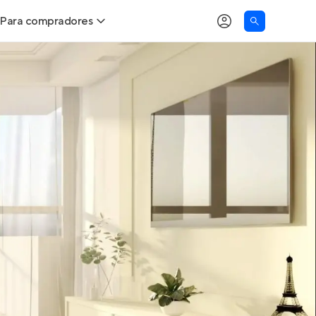
Para compradores
as
Buscar um imóvel novo
Calcule seu Poder de Compra
Comprar x Alugar
Correção do INCC
Simulador de Financiamento
Encontre um corretor