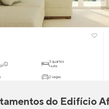
3 quartos
 SP
1 suíte
s
2 vagas
tamentos
do
Edifício A