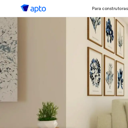
Para construtoras
Geração de 
Geração de Vi
Geração de 
Maiores Cons
Parcerias Imob
Anunciar Imó