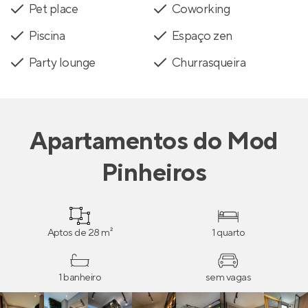
Pet place
Coworking
Piscina
Espaço zen
Party lounge
Churrasqueira
Apartamentos
do
Mod
Pinheiros
Aptos de 28 m²
1 quarto
1 banheiro
sem vagas