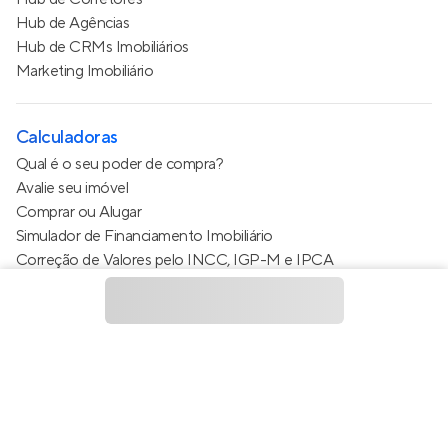
Hub de Agências
Hub de CRMs Imobiliários
Marketing Imobiliário
Calculadoras
Qual é o seu poder de compra?
Avalie seu imóvel
Comprar ou Alugar
Simulador de Financiamento Imobiliário
Correção de Valores pelo INCC, IGP-M e IPCA
Estimativa de valor do condomínio
Calculo do metro quadrado (m²)
Política de Privacidade
Termos de Serviço
Termos de Uso
© 2015 - 2026
Apto Tecnologia Ltda.
Todos os direitos