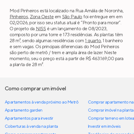
Mod Pinheiros está localizado na Rua Amália de Noronha,
Pinheiros
,
Zona Oeste
em
São Paulo
foi entregue em em
02/2026, por isso seu status atual é “Pronto para morar”.
O projeto da
NISS
é um lançamento de 08/2023,
composto por uma torre e 173 residências. As plantas têm
28 m², sendo algumas residências com
1 quarto
, 1 banheiro
e sem vagas. Os principais diferenciais do Mod Pinheiros
são perto de metrô / trem e ampla área de lazer. Neste
momento, seu o preço está a partir de R$ 463.169,00 para
a planta de 28 m².
Como comprar um imóvel
Apartamentos à venda próximo ao Metrô
Comprar apartamento na 
Apartamento garden
Comprar imóvel na planta
Apartamentos para investir
Comprar terreno em lote
Coberturas à venda na planta
Investir em imóveis