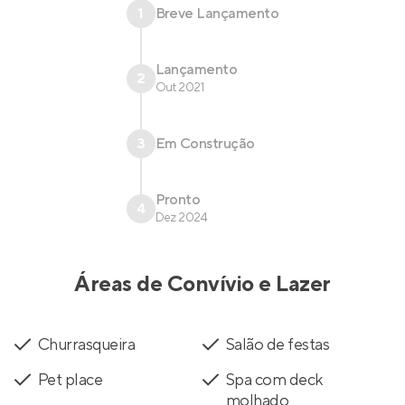
1
Breve Lançamento
Lançamento
2
Out 2021
3
Em Construção
Pronto
4
Dez 2024
Áreas de Convívio e Lazer
Churrasqueira
Salão de festas
Pet place
Spa com deck
molhado