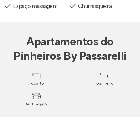
Espaço massagem
Churrasqueira
Apartamentos
do
Pinheiros By Passarelli
1 quarto
1 banheiro
sem vagas