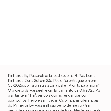
Pinheiros By Passarelli está localizado na R. Pais Leme,
Pinheiros
,
Zona Sul
em
São Paulo
foi entregue em em
03/2026, por isso seu status atual é “Pronto para morar”.
O projeto da
Passarelli
é um lançamento de 03/2023. As
plantas têm 41 m², sendo algumas residências com
1
quarto
, 1 banheiro e sem vagas. Os principais diferenciais
do Pinheiros By Passarelli são perto de metrô / trem,
perto de shopping e ampla área de lazer. Neste momento,