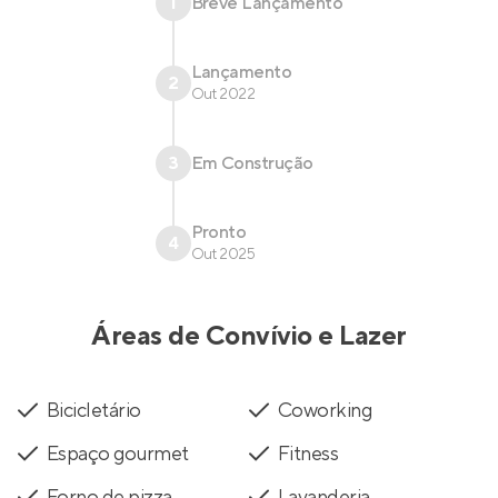
1
Breve Lançamento
Lançamento
2
Out 2022
3
Em Construção
Pronto
4
Out 2025
Áreas de Convívio e Lazer
Bicicletário
Coworking
Espaço gourmet
Fitness
Forno de pizza
Lavanderia