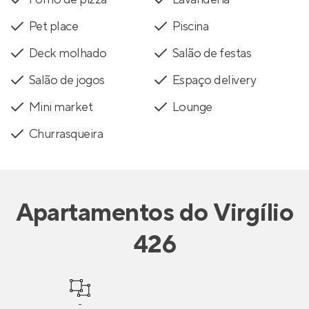
Pet place
Piscina
Deck molhado
Salão de festas
Salão de jogos
Espaço delivery
Mini market
Lounge
Churrasqueira
Apartamentos
do
Virgílio
426
-