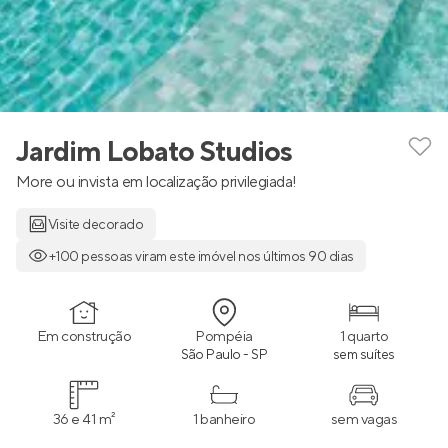
Jardim Lobato Studios
More ou invista em localização privilegiada!
Visite decorado
+100 pessoas viram este imóvel nos últimos 90 dias
Em construção
Pompéia
1 quarto
São Paulo - SP
sem suítes
36 e 41 m²
1 banheiro
sem vagas