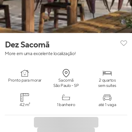
Dez Sacomã
More em uma excelente localização!
Pronto para morar
Sacomã
2 quartos
São Paulo - SP
sem suítes
42 m²
1 banheiro
até 1 vaga