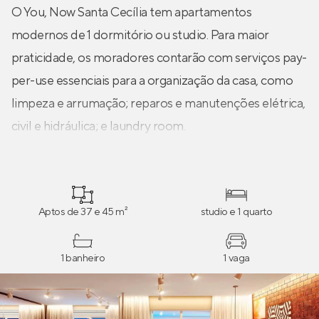
O You, Now Santa Cecília tem apartamentos
modernos de 1 dormitório ou studio. Para maior
praticidade, os moradores contarão com serviços pay-
per-use essenciais para a organização da casa, como
limpeza e arrumação; reparos e manutenções elétrica,
civil e hidráulica; e laundry room.
Aptos de 37 e 45 m²
studio e 1 quarto
1 banheiro
1 vaga