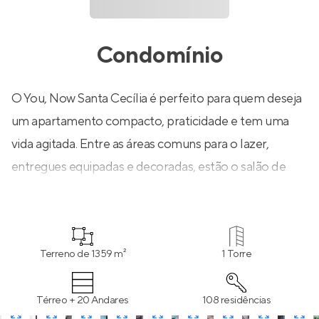
Condomínio
O You, Now Santa Cecília é perfeito para quem deseja
um apartamento compacto, praticidade e tem uma
vida agitada. Entre as áreas comuns para o lazer,
entregues equipadas e decoradas, estão o salão de
jogos, salão de festas gourmet e fitness. Outro
diferencial do You, Now Santa Cecília é o meeting
point, espaço planejado para o morador receber seus
Terreno de 1359 m²
1 Torre
convidados com estilo e conforto. O conceito
sofisticado e jovem da decoração foi reforçado com o
Térreo + 20 Andares
108 residências
uso de materiais rústicos como porcelanato tipo