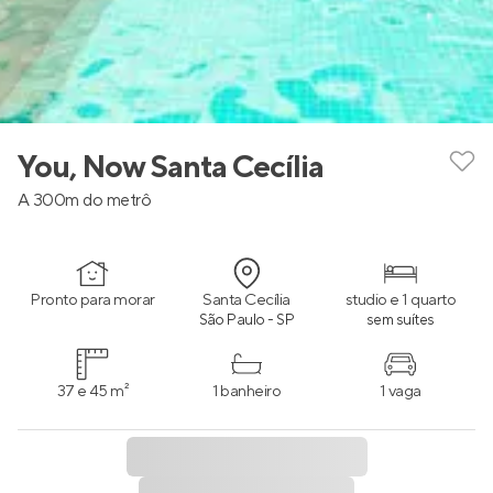
You, Now Santa Cecília
A 300m do metrô
Pronto para morar
Santa Cecília
studio e 1 quarto
São Paulo - SP
sem suítes
37 e 45 m²
1 banheiro
1 vaga