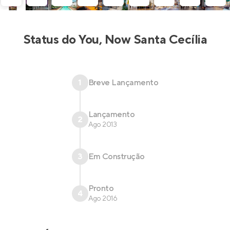
cimento, tijolos e o tom ferrugem.
Status do
You, Now Santa Cecília
1
Breve Lançamento
Lançamento
2
Ago 2013
3
Em Construção
Pronto
4
Ago 2016