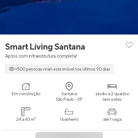
Smart Living Santana
Aptos com infraestrutura completa!
+500 pessoas viram este imóvel nos últimos 90 dias
Em construção
Santana
studio a 2 quartos
São Paulo - SP
sem suítes
24 a 43 m²
1 banheiro
até 1 vaga