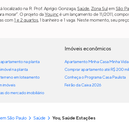
á localizado na R. Prof. Aprígio Gonzaga,
Saúde
,
Zona Sul
em
São Pa
ara morar”. O projeto da
You,inc
é um lançamento de 11/2011, composto
ias com
1 e 2 quartos
, 1 banheiro e 1 vaga. Neste momento, seu preço
Imóveis econômicos
apartamento na planta
Apartamento Minha Casa Minha Vida
imóvel na planta
Comprar apartamento até R$ 200 mil
terreno em loteamento
Conheça o Programa Casa Paulista
em imóveis
Feirão da Caixa 2026
as do mercado imobiliário
 em São Paulo
Saúde
You, Saúde Estações