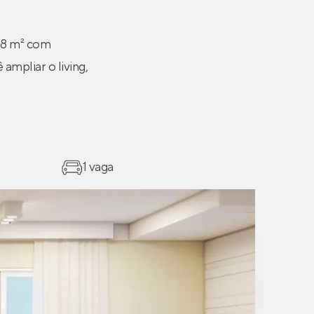
58 m² com
ampliar o living,
1 vaga