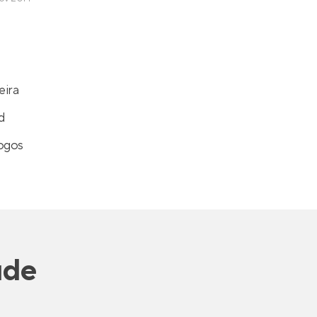
eira
d
Jogos
úde