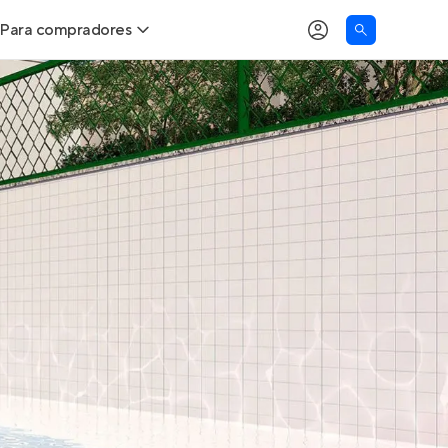
Para compradores
as
Buscar um imóvel novo
Calcule seu Poder de Compra
Comprar x Alugar
Correção do INCC
Simulador de Financiamento
Encontre um corretor