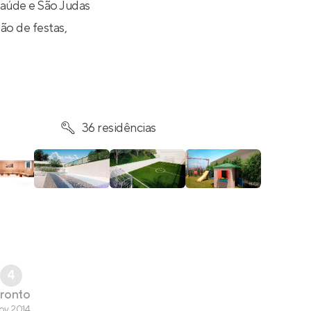
Saúde e São Judas
ão de festas,
36 residências
4
ronto
ov 2014