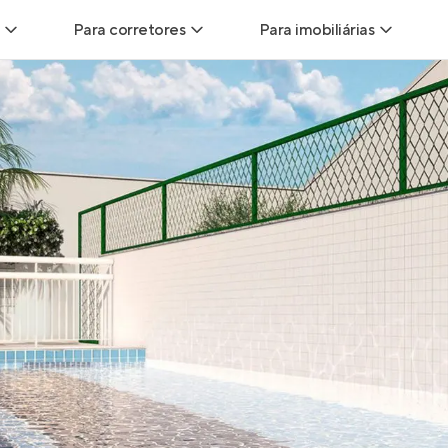
Para corretores
Para imobiliárias
Leads
Leads para Corretores
Leads para Imobiliári
sitas
Corretor+
Hub de imobiliárias
Vendas
Parcerias imobiliárias
Anunciar imóveis
trutoras
Hub de Corretores
iliárias
Perfil Verificado
veis
Anunciar imóveis