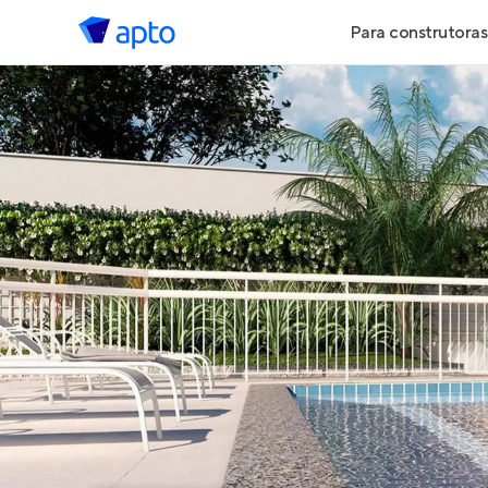
Para construtoras
Geração de 
Geração de Vi
Geração de 
Maiores Cons
Parcerias Imob
Anunciar Imó