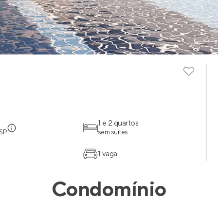
1 e 2 quartos
 SP
sem suítes
1 vaga
Condomínio