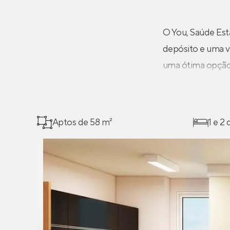
O You, Saúde Es
depósito e uma va
uma ótima opção 
Aptos de 58 m²
1 e 2