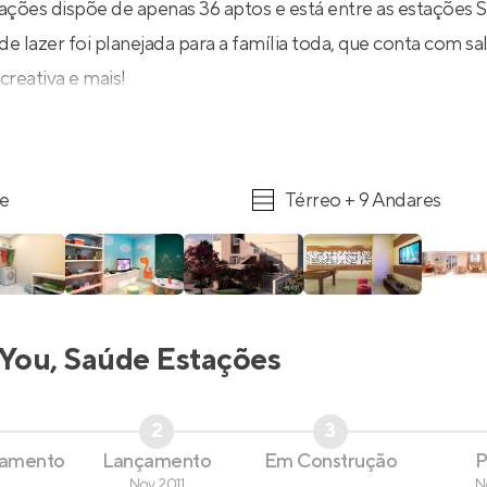
ações dispõe de apenas 36 aptos e está entre as estações 
de lazer foi planejada para a família toda, que conta com sal
creativa e mais!
re
Térreo + 9 Andares
You, Saúde Estações
2
3
çamento
Lançamento
Em Construção
P
Nov 2011
N