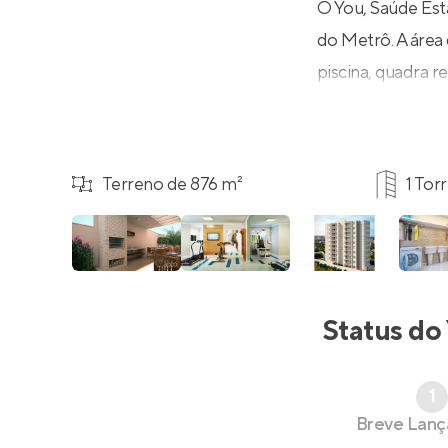
O You, Saúde Est
do Metrô. A área 
piscina, quadra re
Terreno de 876 m²
1 Tor
Status do
1
Breve Lan