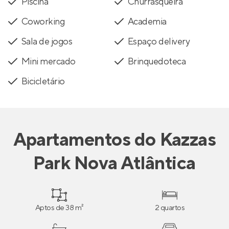
Piscina
Churrasqueira
Coworking
Academia
Sala de jogos
Espaço delivery
Mini mercado
Brinquedoteca
Bicicletário
Apartamentos
do
Kazzas
Park Nova Atlântica
Aptos de 38 m²
2 quartos