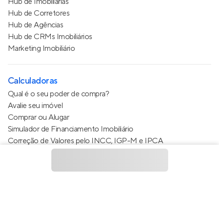
Hub de Imobiliárias
Hub de Corretores
Hub de Agências
Hub de CRMs Imobiliários
Marketing Imobiliário
Calculadoras
Qual é o seu poder de compra?
Avalie seu imóvel
Comprar ou Alugar
Simulador de Financiamento Imobiliário
Correção de Valores pelo INCC, IGP-M e IPCA
Estimativa de valor do condomínio
Calculo do metro quadrado (m²)
Política de Privacidade
Termos de Serviço
Termos de Uso