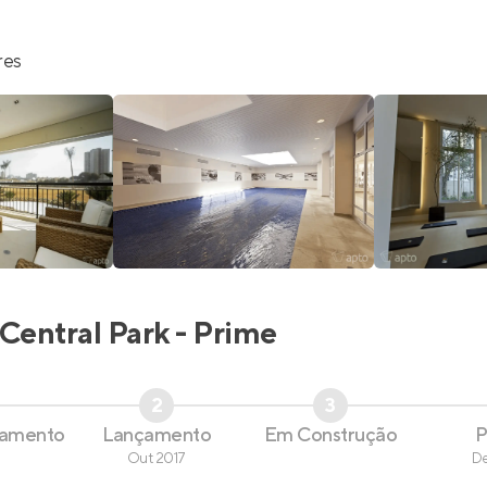
res
Central Park - Prime
2
3
çamento
Lançamento
Em Construção
P
Out 2017
D