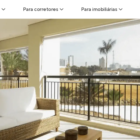
Para corretores
Para imobiliárias
Leads
Leads para Corretores
Leads para Imobiliári
sitas
Corretor+
Hub de imobiliárias
Vendas
Parcerias imobiliárias
Anunciar imóveis
trutoras
Hub de Corretores
iliárias
Perfil Verificado
veis
Anunciar imóveis