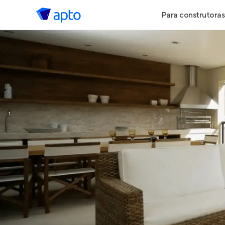
Para construtoras
Geração de 
Geração de Vi
Geração de 
Maiores Cons
Parcerias Imob
Anunciar Imó