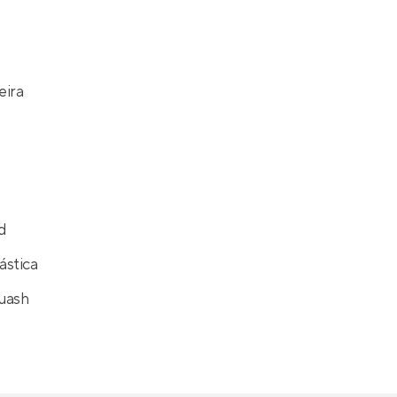
eira
d
ástica
uash