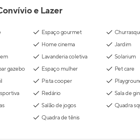
Convívio e Lazer
e
Espaço gourmet
Churrasqu
Home cinema
Jardim
gem
Lavanderia coletiva
Solarium
bar gazebo
Espaço mulher
Pet care
il
Pista cooper
Playgroun
sportiva
Redário
Sala de gin
as
Salão de jogos
Quadra sq
Quadra de tênis