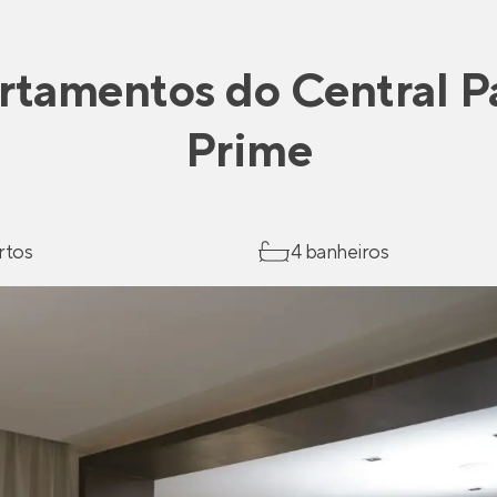
rtamentos
do
Central P
Prime
rtos
4 banheiros