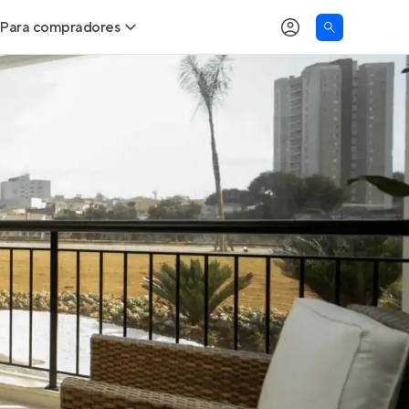
Para compradores
as
Buscar um imóvel novo
Calcule seu Poder de Compra
Comprar x Alugar
Correção do INCC
Simulador de Financiamento
Encontre um corretor