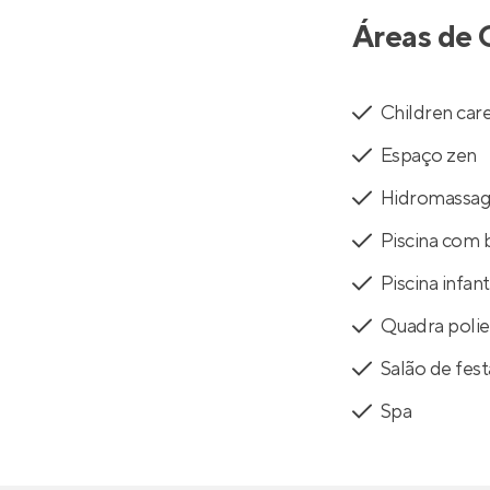
Áreas de 
Children car
Espaço zen
Hidromassa
Piscina com 
Piscina infant
Quadra polie
Salão de fest
Spa