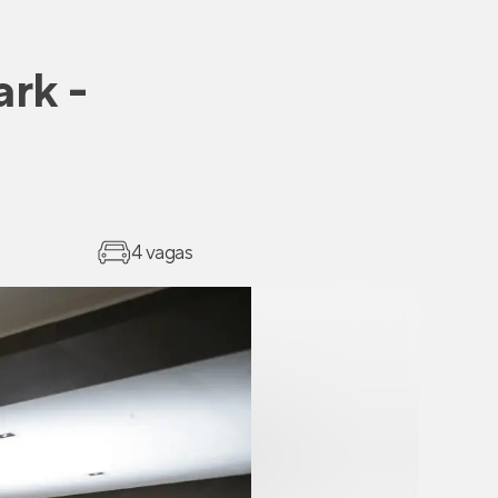
ark -
4 vagas