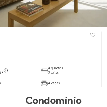
4 quartos
 SP
3 suítes
s
4 vagas
Condomínio