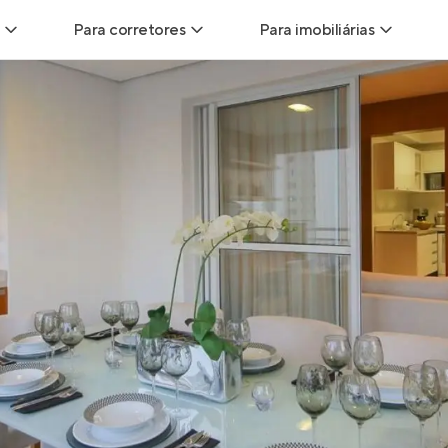
Para corretores
Para imobiliárias
Leads
Leads para Corretores
Leads para Imobiliári
sitas
Corretor+
Hub de imobiliárias
Vendas
Parcerias imobiliárias
Anunciar imóveis
trutoras
Hub de Corretores
iliárias
Perfil Verificado
veis
Anunciar imóveis