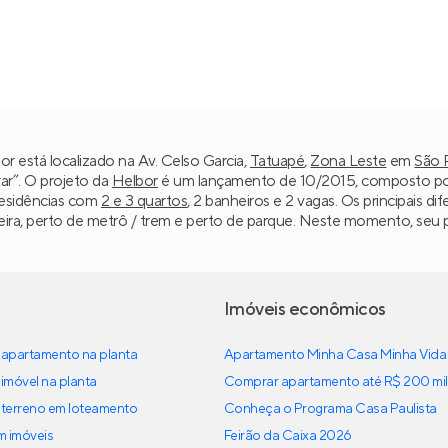
r está localizado na Av. Celso Garcia,
Tatuapé
,
Zona Leste
em
São 
ar”. O projeto da
Helbor
é um lançamento de 10/2015, composto por 2
residências com
2 e 3 quartos
, 2 banheiros e 2 vagas. Os principais 
ra, perto de metrô / trem e perto de parque. Neste momento, seu p
Imóveis econômicos
apartamento na planta
Apartamento Minha Casa Minha Vida
imóvel na planta
Comprar apartamento até R$ 200 mil
terreno em loteamento
Conheça o Programa Casa Paulista
em imóveis
Feirão da Caixa 2026