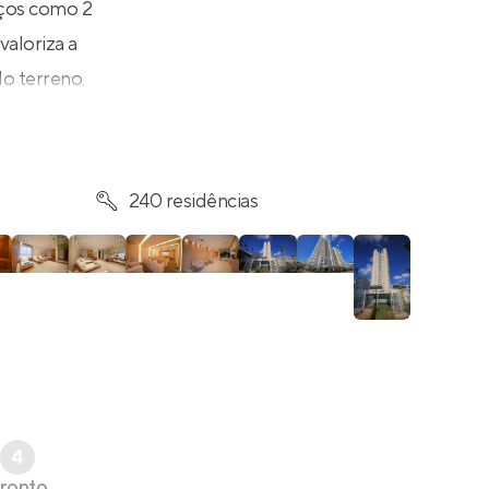
aços como 2
valoriza a
o terreno.
240 residências
4
ronto