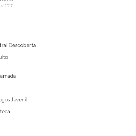
ai 2017
tral Descoberta
ulto
ramada
ogos Juvenil
teca