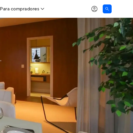
Para compradores
as
Buscar um imóvel novo
Calcule seu Poder de Compra
Comprar x Alugar
Correção do INCC
Simulador de Financiamento
Encontre um corretor