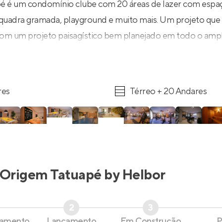
é é um condomínio clube com 20 áreas de lazer com esp
, quadra gramada, playground e muito mais. Um projeto que 
com um projeto paisagístico bem planejado em todo o ampl
res
Térreo + 20 Andares
Origem Tatuapé by Helbor
2
3
çamento
Lançamento
Em Construção
P