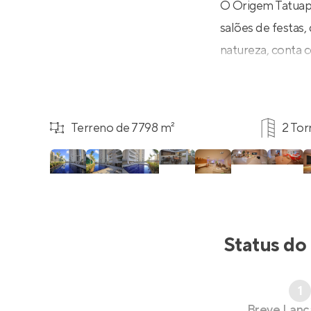
O Origem Tatuap
salões de festas
natureza, conta 
Terreno de 7798 m²
2 Tor
Status do
1
Breve Lan