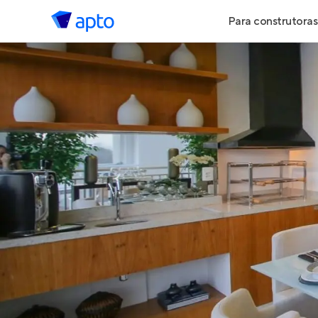
Para construtoras
Geração de 
Geração de Vi
Geração de 
Maiores Cons
Parcerias Imob
Anunciar Imó