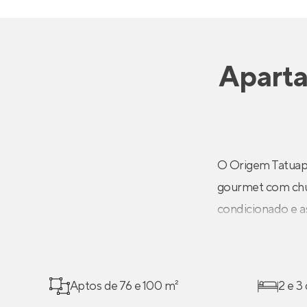
Apart
O Origem Tatuapé
gourmet com chur
condicionado e as 
Aptos de 76 e 100 m²
2 e 3