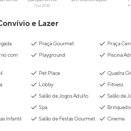
Out 2015
M
Convívio e Lazer
egada
Praça Gourmet
Praça Cen
rno com
Playground
Piscina Ad
il
Pet Place
Quadra G
a
Lobby
Fitness
Salão de Jogos Adulto
Salão de J
Spa
Brinquedo
as Infantil
Salão de Festas Gourmet
Cinema