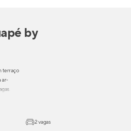
uapé by
m terraço
 ar-
agas.
2 vagas