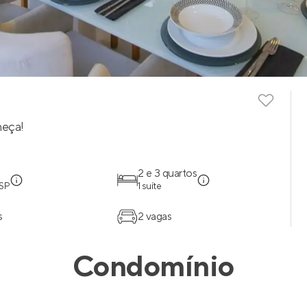
heça!
2 e 3 quartos
 SP
1 suíte
s
2 vagas
Condomínio