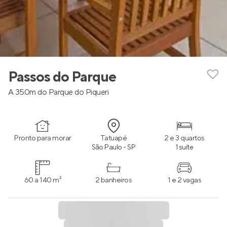
Passos do Parque
A 350m do Parque do Piqueri
Pronto para morar
Tatuapé
2 e 3 quartos
São Paulo - SP
1 suíte
60 a 140 m²
2 banheiros
1 e 2 vagas