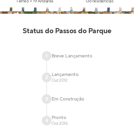
Térreo + 19 Andares
136 residências
Status do
Passos do Parque
1
Breve Lançamento
Lançamento
2
Out 2012
3
Em Construção
Pronto
4
Out 2016